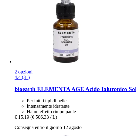
2 opzioni
4.4 (31)
bioearth
ELEMENTA AGE Acido Ialuronico Solu
Per tutti i tipi di pelle
Intensamente idratante
Ha un effetto rimpolpante
€ 15,19
(€ 506,33 / L)
Consegna entro il giorno 12 agosto