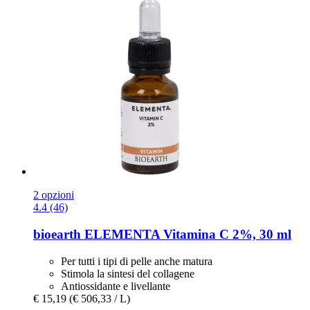
2 opzioni
4.4 (46)
bioearth
ELEMENTA Vitamina C 2%, 30 ml
Per tutti i tipi di pelle anche matura
Stimola la sintesi del collagene
Antiossidante e livellante
€ 15,19
(€ 506,33 / L)