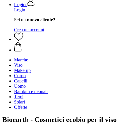
Login
Login
Sei un
nuovo cliente?
Crea un account
Marche
Viso
Make-up
Corpo
Capelli
Uomo
Bambini e neonati
Temi
Solari
Offerte
Bioearth - Cosmetici ecobio per il viso