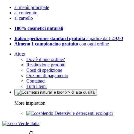
al menù principale
al contenuto
al carrello
100% cosmetici naturali
Italia: spedizione standard gratuita
a partire da € 49,90
Almeno 1 campioncino gratuito
con ogni ordine
Aiuto
Dov'è il mio ordine?
Restituzione prodotti
Costi di spedizione
Opzioni di pagamento
Contattaci
Tutti i temi
More inspiration
Detersivi e detergenti ecologici