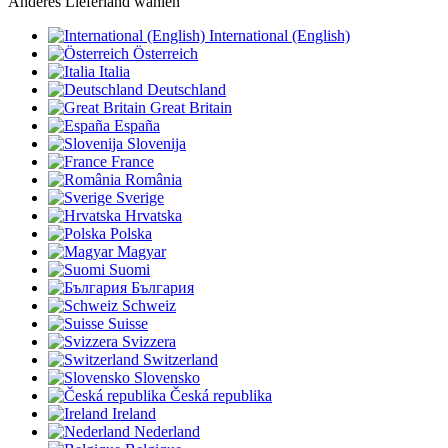
Anderes Lieferland wählen
International (English)
Österreich
Italia
Deutschland
Great Britain
España
Slovenija
France
România
Sverige
Hrvatska
Polska
Magyar
Suomi
България
Schweiz
Suisse
Svizzera
Switzerland
Slovensko
Česká republika
Ireland
Nederland