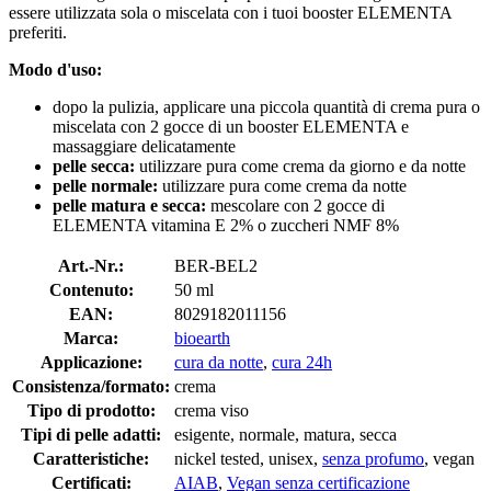
essere utilizzata sola o miscelata con i tuoi booster ELEMENTA
preferiti.
Modo d'uso:
dopo la pulizia, applicare una piccola quantità di crema pura o
miscelata con 2 gocce di un booster ELEMENTA e
massaggiare delicatamente
pelle secca:
utilizzare pura come crema da giorno e da notte
pelle normale:
utilizzare pura come crema da notte
pelle matura e secca:
mescolare con 2 gocce di
ELEMENTA vitamina E 2% o zuccheri NMF 8%
Art.-Nr.:
BER-BEL2
Contenuto:
50 ml
EAN:
8029182011156
Marca:
bioearth
Applicazione:
cura da notte
,
cura 24h
Consistenza/formato:
crema
Tipo di prodotto:
crema viso
Tipi di pelle adatti:
esigente, normale, matura, secca
Caratteristiche:
nickel tested, unisex,
senza profumo
, vegan
Certificati:
AIAB
,
Vegan senza certificazione