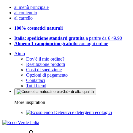
al menù principale
al contenuto
al carrello
100% cosmetici naturali
Italia: spedizione standard gratuita
a partire da € 49,90
Almeno 1 campioncino gratuito
con ogni ordine
Aiuto
Dov'è il mio ordine?
Restituzione prodotti
Costi di spedizione
Opzioni di pagamento
Contattaci
Tutti i temi
More inspiration
Detersivi e detergenti ecologici