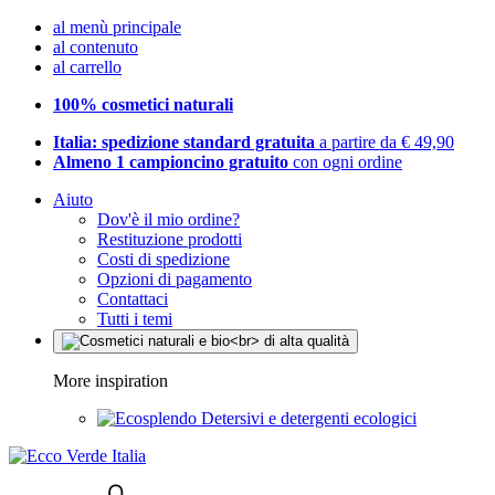
al menù principale
al contenuto
al carrello
100% cosmetici naturali
Italia: spedizione standard gratuita
a partire da € 49,90
Almeno 1 campioncino gratuito
con ogni ordine
Aiuto
Dov'è il mio ordine?
Restituzione prodotti
Costi di spedizione
Opzioni di pagamento
Contattaci
Tutti i temi
More inspiration
Detersivi e detergenti ecologici