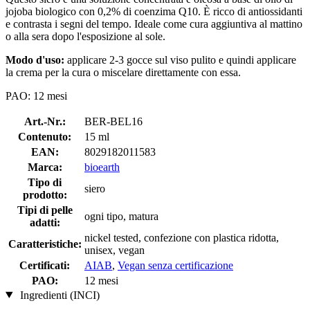
jojoba biologico con 0,2% di coenzima Q10. È ricco di antiossidanti
e contrasta i segni del tempo. Ideale come cura aggiuntiva al mattino
o alla sera dopo l'esposizione al sole.
Modo d'uso:
applicare 2-3 gocce sul viso pulito e quindi applicare
la crema per la cura o miscelare direttamente con essa.
PAO: 12 mesi
Art.-Nr.:
BER-BEL16
Contenuto:
15 ml
EAN:
8029182011583
Marca:
bioearth
Tipo di
siero
prodotto:
Tipi di pelle
ogni tipo, matura
adatti:
nickel tested, confezione con plastica ridotta,
Caratteristiche:
unisex, vegan
Certificati:
AIAB
,
Vegan senza certificazione
PAO:
12 mesi
Ingredienti (INCI)