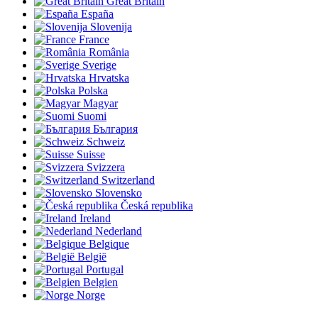
Great Britain
España
Slovenija
France
România
Sverige
Hrvatska
Polska
Magyar
Suomi
България
Schweiz
Suisse
Svizzera
Switzerland
Slovensko
Česká republika
Ireland
Nederland
Belgique
België
Portugal
Belgien
Norge