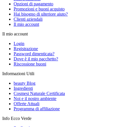
Opzioni di pagamento
Promozioni e buoni acquisto
Hai bisogno di ulteriore aiuto?
Clienti aziendali
Il mio account
Il mio account
Login
Registrazione
Password dimenticata?
Dove è il mio pacchetto?
Riscossione buoni
Informazioni Utili
beauty Blog
Ingredienti
Cosmesi Naturale Certificata
Noi e il nostro ambiente
Offerte Attuali
Programma di affiliazione
Info Ecco Verde