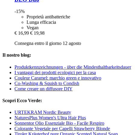
-15%
Proprietà antibatteriche
Lunga efficacia
Vegan
€ 16,99
€ 19,98
Consegna entro il giorno 12 agosto
Il nostro blog:
Produktkennzeichnungen - über die Mindesthaltbarkeitsdauer
I vantaggi dei prodotti ecologici per la casa
Couleur Caramel: marchio green e innovativo
Co-Washing & Squish to Condish
Come creare un diffusore DIY
Scopri Ecco Verde:
URTEKRAM Nordic Beauty
NaturesPlus Women's Ultra Hair Plus
Sonnentor Olio Essenziale Bio - Facile Respiro
Colorante Vegetale per Capelli Strawberry Blonde
Tiroler Kräuterhof pure Organic Scented Natural Soap