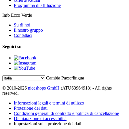
Offerte Attuali
Programma di affiliazione
Info Ecco Verde
Su di noi
Il nostro gruppo
Contattaci
Seguici su
Cambia Paese/lingua
© 2010-2026
niceshops GmbH
(ATU63964918) - All rights
reserved.
Informazioni legali e termini di utilizzo
Protezione dei dati
Condizioni generali di contratto e politica di cancellazione
Dichiarazione di accessibilità
Impostazioni sulla protezione dei dati