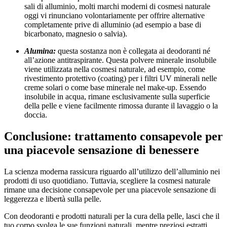
sali di alluminio, molti marchi moderni di cosmesi naturale
oggi vi rinunciano volontariamente per offrire alternative
completamente prive di alluminio (ad esempio a base di
bicarbonato, magnesio o salvia).
Alumina:
questa sostanza non è collegata ai deodoranti né
all’azione antitraspirante. Questa polvere minerale insolubile
viene utilizzata nella cosmesi naturale, ad esempio, come
rivestimento protettivo (coating) per i filtri UV minerali nelle
creme solari o come base minerale nel make-up. Essendo
insolubile in acqua, rimane esclusivamente sulla superficie
della pelle e viene facilmente rimossa durante il lavaggio o la
doccia.
Conclusione: trattamento consapevole per
una piacevole sensazione di benessere
La scienza moderna rassicura riguardo all’utilizzo dell’alluminio nei
prodotti di uso quotidiano. Tuttavia, scegliere la cosmesi naturale
rimane una decisione consapevole per una piacevole sensazione di
leggerezza e libertà sulla pelle.
Con deodoranti e prodotti naturali per la cura della pelle, lasci che il
tuo corpo svolga le sue funzioni naturali, mentre preziosi estratti