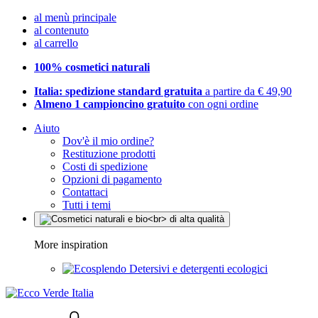
al menù principale
al contenuto
al carrello
100% cosmetici naturali
Italia: spedizione standard gratuita
a partire da € 49,90
Almeno 1 campioncino gratuito
con ogni ordine
Aiuto
Dov'è il mio ordine?
Restituzione prodotti
Costi di spedizione
Opzioni di pagamento
Contattaci
Tutti i temi
More inspiration
Detersivi e detergenti ecologici