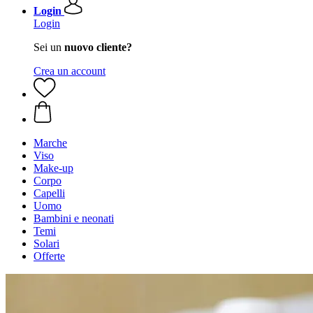
Login
Login
Sei un
nuovo cliente?
Crea un account
Marche
Viso
Make-up
Corpo
Capelli
Uomo
Bambini e neonati
Temi
Solari
Offerte