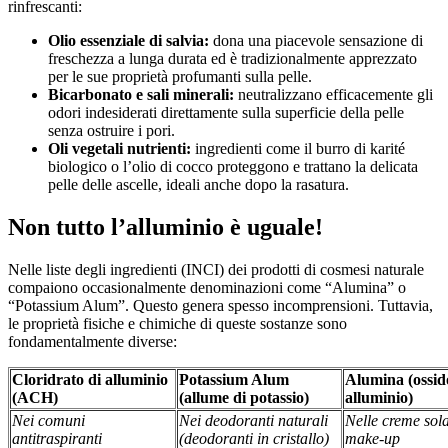
rinfrescanti:
Olio essenziale di salvia:
dona una piacevole sensazione di
freschezza a lunga durata ed è tradizionalmente apprezzato
per le sue proprietà profumanti sulla pelle.
Bicarbonato e sali minerali:
neutralizzano efficacemente gli
odori indesiderati direttamente sulla superficie della pelle
senza ostruire i pori.
Oli vegetali nutrienti:
ingredienti come il burro di karité
biologico o l’olio di cocco proteggono e trattano la delicata
pelle delle ascelle, ideali anche dopo la rasatura.
Non tutto l’alluminio è uguale!
Nelle liste degli ingredienti (INCI) dei prodotti di cosmesi naturale
compaiono occasionalmente denominazioni come “Alumina” o
“Potassium Alum”. Questo genera spesso incomprensioni. Tuttavia,
le proprietà fisiche e chimiche di queste sostanze sono
fondamentalmente diverse:
Cloridrato di alluminio
Potassium Alum
Alumina (ossid
(ACH)
(allume di potassio)
alluminio)
Nei comuni
Nei deodoranti naturali
Nelle creme sola
antitraspiranti
(deodoranti in cristallo)
make-up