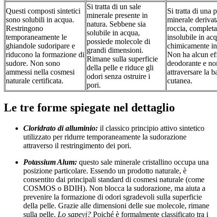
Si tratta di un sale
Questi composti sintetici
Si tratta di una 
minerale presente in
sono solubili in acqua.
minerale derivat
natura. Sebbene sia
Restringono
roccia, complet
solubile in acqua,
temporaneamente le
insolubile in ac
possiede molecole di
ghiandole sudoripare e
chimicamente in
grandi dimensioni.
riducono la formazione di
Non ha alcun ef
Rimane sulla superficie
sudore. Non sono
deodorante e no
della pelle e riduce gli
ammessi nella cosmesi
attraversare la b
odori senza ostruire i
naturale certificata.
cutanea.
pori.
Le tre forme spiegate nel dettaglio
Cloridrato di alluminio:
il classico principio attivo sintetico
utilizzato per ridurre temporaneamente la sudorazione
attraverso il restringimento dei pori.
Potassium Alum:
questo sale minerale cristallino occupa una
posizione particolare. Essendo un prodotto naturale, è
consentito dai principali standard di cosmesi naturale (come
COSMOS o BDIH). Non blocca la sudorazione, ma aiuta a
prevenire la formazione di odori sgradevoli sulla superficie
della pelle. Grazie alle dimensioni delle sue molecole, rimane
sulla pelle.
Lo sapevi?
Poiché è formalmente classificato tra i