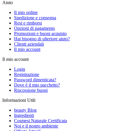
Aiuto
Il mio ordine
Spedizione e consegna
Resi e rimborsi
Opzioni di pagamento
Promozioni e buoni acquisto
Hai bisogno di ulteriore aiuto?
Clienti aziendali
Il mio account
Il mio account
Login
Registrazione
Password dimenticata?
Dove è il mio pacchetto?
Riscossione buoni
Informazioni Utili
beauty Blog
Ingredienti
Cosmesi Naturale Certificata
Noi e il nostro ambiente