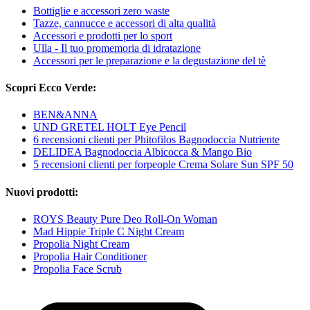
Bottiglie e accessori zero waste
Tazze, cannucce e accessori di alta qualità
Accessori e prodotti per lo sport
Ulla - Il tuo promemoria di idratazione
Accessori per le preparazione e la degustazione del tè
Scopri Ecco Verde:
BEN&ANNA
UND GRETEL HOLT Eye Pencil
6 recensioni clienti per Phitofilos Bagnodoccia Nutriente
DELIDEA Bagnodoccia Albicocca & Mango Bio
5 recensioni clienti per forpeople Crema Solare Sun SPF 50
Nuovi prodotti:
ROYS Beauty Pure Deo Roll-On Woman
Mad Hippie Triple C Night Cream
Propolia Night Cream
Propolia Hair Conditioner
Propolia Face Scrub