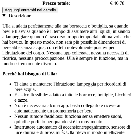
Prezzo totale:
€ 46,78
Aggiungi entrambi nel carrello
Descrizione
Ulla si adatta perfettamente alla tua borraccia o bottiglia, sa quando
bevi e ti avvisa quando è il tempo di assumere altri liquidi, iniziando
a lampeggiare quando è trascorso troppo tempo dall'ultima volta che
hai bevuto. In questo modo, non sarà più possibile dimenticarsi di
bere abbastanza acqua, con effetti notevolmente positivi per
l'idratazione del corpo. Nessuna app collegata, nessuna necessità di
ricarica, nessuna preoccupazione. Ulla è sempre in funzione, ma in
modo estremamente discreto.
Perché hai bisogno di Ulla:
Ti aiuta a mantenere l'idratzione: lampeggia per ricordarti di
bere acqua.
Elastico flessibile: adatto a tutte le borracce, bottiglie, bicchieri
e tazze.
Non è necessaria alcuna app: basta collegarlo e riceverai
automaticamente un promemoria per bere.
Nessun rumore fastidioso: funziona senza emettere suoni,
quindi è perfetto per quando si è in movimento.
Interruttore automatico di accensione/spegnimento, sensore di
luce diurna e di prossimità: Ulla rileva in modo intelligente