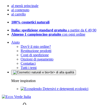
al menù principale
al contenuto
al carrello
100% cosmetici naturali
Italia: spedizione standard gratuita
a partire da € 49,90
Almeno 1 campioncino gratuito
con ogni ordine
Aiuto
Dov'è il mio ordine?
Restituzione prodotti
Costi di spedizione
Opzioni di pagamento
Contattaci
Tutti i temi
More inspiration
Detersivi e detergenti ecologici