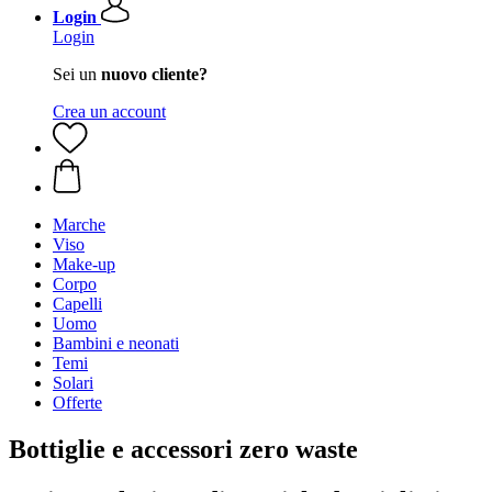
Login
Login
Sei un
nuovo cliente?
Crea un account
Marche
Viso
Make-up
Corpo
Capelli
Uomo
Bambini e neonati
Temi
Solari
Offerte
Bottiglie e accessori zero waste