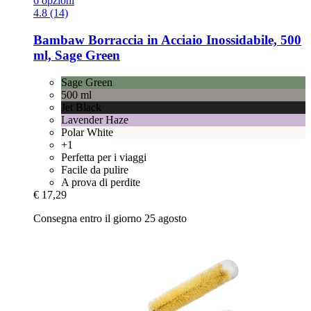
6 opzioni
4.8 (14)
Bambaw
Borraccia in Acciaio Inossidabile, 500
ml, Sage Green
Sage Green
500 ml
Jet Black
Lavender Haze
Polar White
+1
Perfetta per i viaggi
Facile da pulire
A prova di perdite
€ 17,29
Consegna entro il giorno 25 agosto