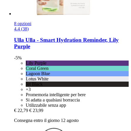
8 opzioni
4.4 (38)
Ulla
Ulla -​ Smart Hydration Reminder, Lily
Purple
-5%
Lily Purple
Coral Green
Lagoon Blue
Lotus White
Jet Black
+3
Promemoria intelligente per bere
Si adatta a qualsiasi borraccia
Utilizzabile senza app
€ 22,79
€ 23,99
Consegna entro il giorno 12 agosto