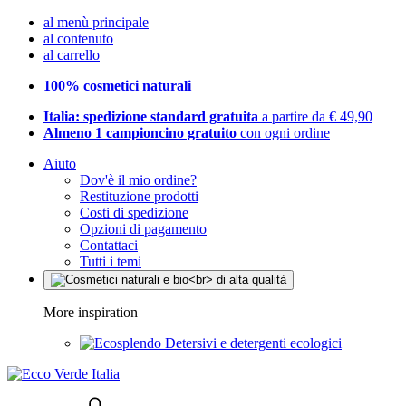
al menù principale
al contenuto
al carrello
100% cosmetici naturali
Italia: spedizione standard gratuita
a partire da € 49,90
Almeno 1 campioncino gratuito
con ogni ordine
Aiuto
Dov'è il mio ordine?
Restituzione prodotti
Costi di spedizione
Opzioni di pagamento
Contattaci
Tutti i temi
More inspiration
Detersivi e detergenti ecologici