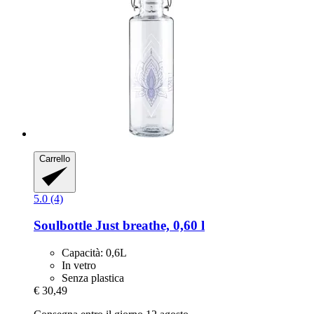
Carrello
5.0 (4)
Soulbottle
Just breathe, 0,60 l
Capacità: 0,6L
In vetro
Senza plastica
€ 30,49