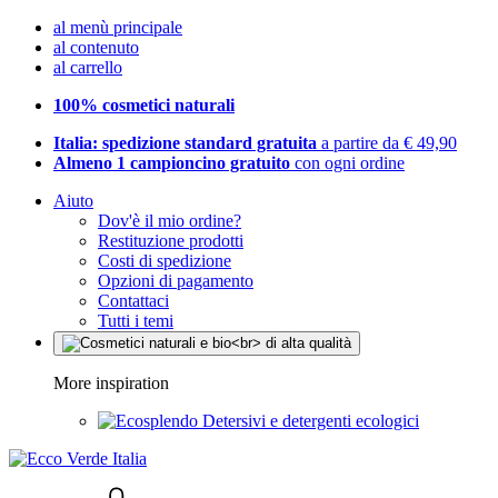
al menù principale
al contenuto
al carrello
100% cosmetici naturali
Italia: spedizione standard gratuita
a partire da € 49,90
Almeno 1 campioncino gratuito
con ogni ordine
Aiuto
Dov'è il mio ordine?
Restituzione prodotti
Costi di spedizione
Opzioni di pagamento
Contattaci
Tutti i temi
More inspiration
Detersivi e detergenti ecologici