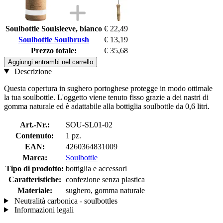
Soulbottle Soulsleeve, bianco
€ 22,49
Soulbottle Soulbrush
€ 13,19
Prezzo totale:
€ 35,68
Aggiungi entrambi nel carrello
Descrizione
Questa copertura in sughero portoghese protegge in modo ottimale
la tua soulbottle. L'oggetto viene tenuto fisso grazie a dei nastri di
gomma naturale ed è adattabile alla bottiglia soulbottle da 0,6 litri.
Art.-Nr.:
SOU-SL01-02
Contenuto:
1 pz.
EAN:
4260364831009
Marca:
Soulbottle
Tipo di prodotto:
bottiglia e accessori
Caratteristiche:
confezione senza plastica
Materiale:
sughero, gomma naturale
Neutralità carbonica - soulbottles
Informazioni legali