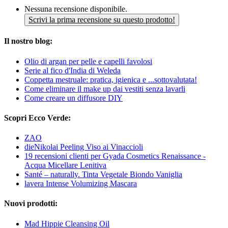
Nessuna recensione disponibile.
Scrivi la prima recensione su questo prodotto!
Il nostro blog:
Olio di argan per pelle e capelli favolosi
Serie al fico d'India di Weleda
Coppetta mestruale: pratica, igienica e ...sottovalutata!
Come eliminare il make up dai vestiti senza lavarli
Come creare un diffusore DIY
Scopri Ecco Verde:
ZAO
dieNikolai Peeling Viso ai Vinaccioli
19 recensioni clienti per Gyada Cosmetics Renaissance -
Acqua Micellare Lenitiva
Santé – naturally. Tinta Vegetale Biondo Vaniglia
lavera Intense Volumizing Mascara
Nuovi prodotti:
Mad Hippie Cleansing Oil