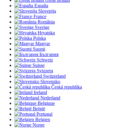
Great Britain
España
Slovenija
France
România
Sverige
Hrvatska
Polska
Magyar
Suomi
България
Schweiz
Suisse
Svizzera
Switzerland
Slovensko
Česká republika
Ireland
Nederland
Belgique
België
Portugal
Belgien
Norge