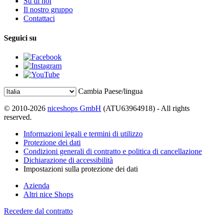
Su di noi
Il nostro gruppo
Contattaci
Seguici su
Cambia Paese/lingua
© 2010-2026
niceshops GmbH
(ATU63964918) - All rights
reserved.
Informazioni legali e termini di utilizzo
Protezione dei dati
Condizioni generali di contratto e politica di cancellazione
Dichiarazione di accessibilità
Impostazioni sulla protezione dei dati
Azienda
Altri nice Shops
Recedere dal contratto