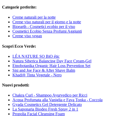
Categorie preferite:
Creme naturali per la notte
Creme viso naturali per il giorno e la notte
Bioearth - Cosmetici ecobio per il viso
Cosmetici Ecobio Senza Profumi Aggiunti
Creme viso vegan
Scopri Ecco Verde:
LÉA NATURE SO BiO étic
Natura Siberica Balancing Day Face Cream-Gel
Etnobotanika Organic Hair Loss Prevention Set
Sisi and Joe Face & After Shave Balm
Khadi® Tinta Vegetale - Nero
Nuovi prodotti:
Chakra Curl - Shampoo Ayurvedico per Ricci
Acqua Profumata alla Vaniglia e Fava Tonka - Coccola
Gyada Cosmetics Gel Detergente Delicato
La Saponaria Biodeo Fresh Spray 2 in 1
Propolia Facial Cleansing Foam