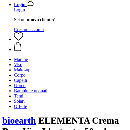
Login
Login
Sei un
nuovo cliente?
Crea un account
Marche
Viso
Make-up
Corpo
Capelli
Uomo
Bambini e neonati
Temi
Solari
Offerte
bioearth
ELEMENTA Crema