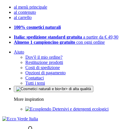
al menù principale
al contenuto
al carrello
100% cosmetici naturali
Italia: spedizione standard gratuita
a partire da € 49,90
Almeno 1 campioncino gratuito
con ogni ordine
Aiuto
Dov'è il mio ordine?
Restituzione prodotti
Costi di spedizione
Opzioni di pagamento
Contattaci
Tutti i temi
More inspiration
Detersivi e detergenti ecologici