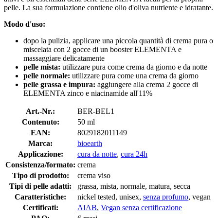
pelle. La sua formulazione contiene olio d'oliva nutriente e idratante.
Modo d'uso:
dopo la pulizia, applicare una piccola quantità di crema pura o
miscelata con 2 gocce di un booster ELEMENTA e
massaggiare delicatamente
pelle mista:
utilizzare
pura come crema da giorno e da notte
pelle normale:
utilizzare pura come una crema da giorno
pelle grassa e impura:
aggiungere alla crema 2 gocce di
ELEMENTA zinco e niacinamide all'11%
Art.-Nr.:
BER-BEL1
Contenuto:
50 ml
EAN:
8029182011149
Marca:
bioearth
Applicazione:
cura da notte
,
cura 24h
Consistenza/formato:
crema
Tipo di prodotto:
crema viso
Tipi di pelle adatti:
grassa, mista, normale, matura, secca
Caratteristiche:
nickel tested, unisex,
senza profumo
, vegan
Certificati:
AIAB
,
Vegan senza certificazione