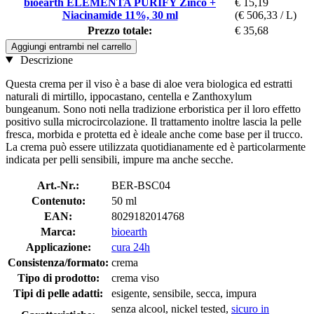
bioearth ELEMENTA PURIFY Zinco +
€ 15,19
Niacinamide 11%, 30 ml
(€ 506,33 / L)
Prezzo totale:
€ 35,68
Aggiungi entrambi nel carrello
Descrizione
Questa crema per il viso è a base di aloe vera biologica ed estratti
naturali di mirtillo, ippocastano, centella e Zanthoxylum
bungeanum. Sono noti nella tradizione erboristica per il loro effetto
positivo sulla microcircolazione. Il trattamento inoltre lascia la pelle
fresca, morbida e protetta ed è ideale anche come base per il trucco.
La crema può essere utilizzata quotidianamente ed è particolarmente
indicata per pelli sensibili, impure ma anche secche.
Art.-Nr.:
BER-BSC04
Contenuto:
50 ml
EAN:
8029182014768
Marca:
bioearth
Applicazione:
cura 24h
Consistenza/formato:
crema
Tipo di prodotto:
crema viso
Tipi di pelle adatti:
esigente, sensibile, secca, impura
senza alcool, nickel tested,
sicuro in