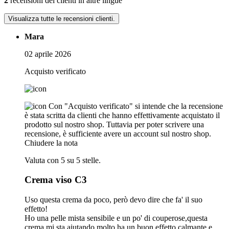
2
recensioni dei clienti in altre lingue
Visualizza tutte le recensioni clienti.
Mara
02 aprile 2026
Acquisto verificato
Con "Acquisto verificato" si intende che la recensione
è stata scritta da clienti che hanno effettivamente acquistato il
prodotto sul nostro shop. Tuttavia per poter scrivere una
recensione, è sufficiente avere un account sul nostro shop.
Chiudere la nota
Valuta con 5 su 5 stelle.
Crema viso C3
Uso questa crema da poco, però devo dire che fa' il suo
effetto!
Ho una pelle mista sensibile e un po' di couperose,questa
crema mi sta aiutando molto,ha un buon effetto calmante e