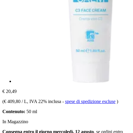
€ 20,49
(
€ 409,80 / L
, IVA 22% inclusa
-
spese di spedizione escluse
)
Contenuto:
50 ml
In Magazzino
Consegna entro il giorno mercoledì, 12 agosto
, se ordini entro