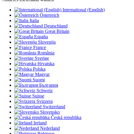
International (English)
Österreich
Italia
Deutschland
Great Britain
España
Slovenija
France
România
Sverige
Hrvatska
Polska
Magyar
Suomi
България
Schweiz
Suisse
Svizzera
Switzerland
Slovensko
Česká republika
Ireland
Nederland
Belgique