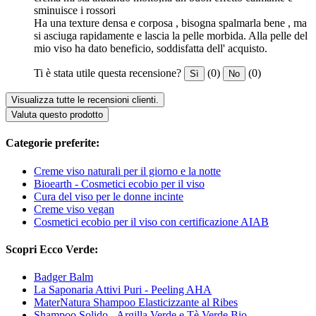
sminuisce i rossori
Ha una texture densa e corposa , bisogna spalmarla bene , ma
si asciuga rapidamente e lascia la pelle morbida. Alla pelle del
mio viso ha dato beneficio, soddisfatta dell' acquisto.
Ti è stata utile questa recensione?
(0)
(0)
Sì
No
Visualizza tutte le recensioni clienti.
Valuta questo prodotto
Categorie preferite:
Creme viso naturali per il giorno e la notte
Bioearth - Cosmetici ecobio per il viso
Cura del viso per le donne incinte
Creme viso vegan
Cosmetici ecobio per il viso con certificazione AIAB
Scopri Ecco Verde:
Badger Balm
La Saponaria Attivi Puri - Peeling AHA
MaterNatura Shampoo Elasticizzante al Ribes
Shampoo Solido - Argilla Verde e Tè Verde Bio