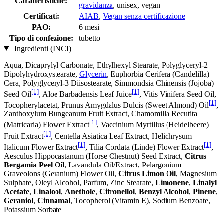
Caratteristiche:
gravidanza
, unisex, vegan
Certificati:
AIAB
,
Vegan senza certificazione
PAO:
6 mesi
Tipo di confezione:
tubetto
Ingredienti (INCI)
Aqua, Dicaprylyl Carbonate, Ethylhexyl Stearate, Polyglyceryl-2
Dipolyhydroxystearate,
Glycerin
, Euphorbia Cerifera (Candelilla)
Cera, Polyglyceryl-3 Diisostearate, Simmondsia Chinensis (Jojoba)
[1]
[1]
Seed Oil
, Aloe Barbadensis Leaf Juice
, Vitis Vinifera Seed Oil,
[1]
Tocopherylacetat, Prunus Amygdalus Dulcis (Sweet Almond) Oil
,
Zanthoxylum Bungeanum Fruit Extract, Chamomilla Recutita
[1]
(Matricaria) Flower Extract
, Vaccinium Myrtillus (Heidelbeere)
[1]
Fruit Extract
, Centella Asiatica Leaf Extract, Helichrysum
[1]
[1]
Italicum Flower Extract
, Tilia Cordata (Linde) Flower Extract
,
Aesculus Hippocastanum (Horse Chestnut) Seed Extract,
Citrus
Bergamia Peel Oil
, Lavandula Oil/Extract, Pelargonium
Graveolons (Geranium) Flower Oil,
Citrus Limon Oil
, Magnesium
Sulphate, Oleyl Alcohol, Parfum, Zinc Stearate,
Limonene
,
Linalyl
Acetate
,
Linalool
,
Anethole
,
Citronellol
,
Benzyl Alcohol
,
Pinene
,
Geraniol
,
Cinnamal
, Tocopherol (Vitamin E), Sodium Benzoate,
Potassium Sorbate