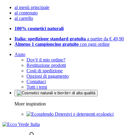
al menù principale
al contenuto
al carrello
100% cosmetici naturali
Italia: spedizione standard gratuita
a partire da € 49,90
Almeno 1 campioncino gratuito
con ogni ordine
Aiuto
Dov'è il mio ordine?
Restituzione prodotti
Costi di spedizione
Opzioni di pagamento
Contattaci
Tutti i temi
More inspiration
Detersivi e detergenti ecologici