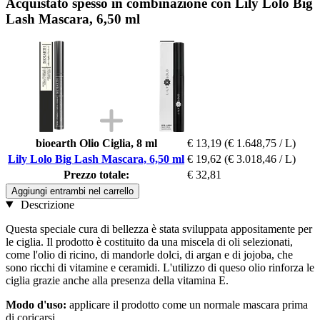
Acquistato spesso in combinazione con Lily Lolo Big
Lash Mascara, 6,50 ml
bioearth Olio Ciglia, 8 ml
€ 13,19
(€ 1.648,75 / L)
Lily Lolo Big Lash Mascara, 6,50 ml
€ 19,62
(€ 3.018,46 / L)
Prezzo totale:
€ 32,81
Aggiungi entrambi nel carrello
Descrizione
Questa speciale cura di bellezza è stata sviluppata appositamente per
le ciglia. Il prodotto è costituito da una miscela di oli selezionati,
come l'olio di ricino, di mandorle dolci, di argan e di jojoba, che
sono ricchi di vitamine e ceramidi. L'utilizzo di queso olio rinforza le
ciglia grazie anche alla presenza della vitamina E.
Modo d'uso:
applicare il prodotto come un normale mascara prima
di coricarsi.