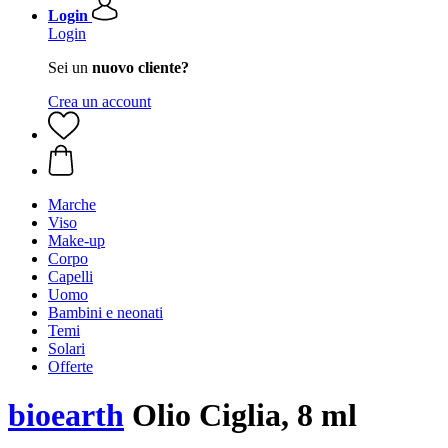
Login
Login
Sei un
nuovo cliente?
Crea un account
Marche
Viso
Make-up
Corpo
Capelli
Uomo
Bambini e neonati
Temi
Solari
Offerte
bioearth
Olio Ciglia, 8 ml