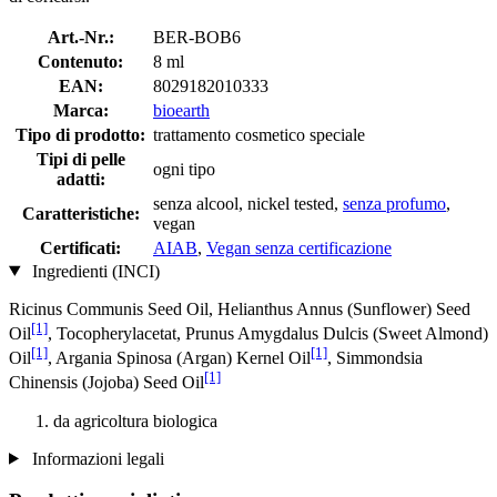
Art.-Nr.:
BER-BOB6
Contenuto:
8 ml
EAN:
8029182010333
Marca:
bioearth
Tipo di prodotto:
trattamento cosmetico speciale
Tipi di pelle
ogni tipo
adatti:
senza alcool, nickel tested,
senza profumo
,
Caratteristiche:
vegan
Certificati:
AIAB
,
Vegan senza certificazione
Ingredienti (INCI)
Ricinus Communis Seed Oil, Helianthus Annus (Sunflower) Seed
[1]
Oil
, Tocopherylacetat, Prunus Amygdalus Dulcis (Sweet Almond)
[1]
[1]
Oil
, Argania Spinosa (Argan) Kernel Oil
, Simmondsia
[1]
Chinensis (Jojoba) Seed Oil
da agricoltura biologica
Informazioni legali