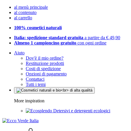
al menù principale
al contenuto
al carrello
100% cosmetici naturali
Italia: spedizione standard gratuita
a partire da € 49,90
Almeno 1 campioncino gratuito
con ogni ordine
Aiuto
Dov'è il mio ordine?
Restituzione prodotti
Costi di spedizione
Opzioni di pagamento
Contattaci
Tutti i temi
More inspiration
Detersivi e detergenti ecologici