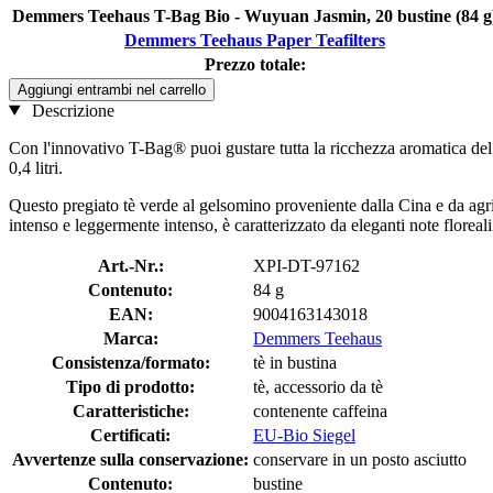
Demmers Teehaus T-Bag Bio - Wuyuan Jasmin, 20 bustine (84 g
Demmers Teehaus Paper Teafilters
Prezzo totale:
Aggiungi entrambi nel carrello
Descrizione
Con l'innovativo T-Bag® puoi gustare tutta la ricchezza aromatica del t
0,4 litri.
Questo pregiato tè verde al gelsomino proveniente dalla Cina e da agric
intenso e leggermente intenso, è caratterizzato da eleganti note flore
Art.-Nr.:
XPI-DT-97162
Contenuto:
84 g
EAN:
9004163143018
Marca:
Demmers Teehaus
Consistenza/formato:
tè in bustina
Tipo di prodotto:
tè, accessorio da tè
Caratteristiche:
contenente caffeina
Certificati:
EU-Bio Siegel
Avvertenze sulla conservazione:
conservare in un posto asciutto
Contenuto:
bustine