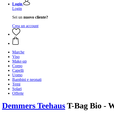
Login
Login
Sei un
nuovo cliente?
Crea un account
Marche
Viso
Make-up
Corpo
Capelli
Uomo
Bambini e neonati
Temi
Solari
Offerte
Demmers Teehaus
T-Bag Bio - W