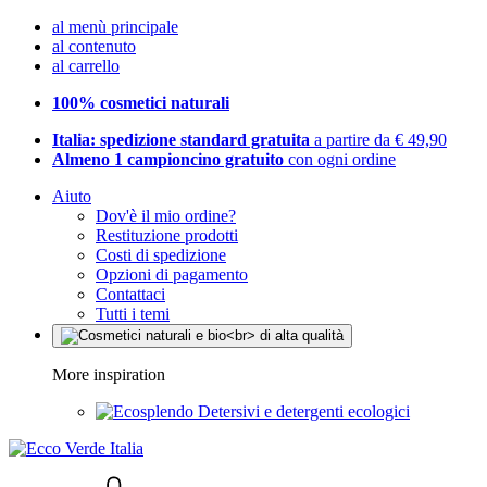
al menù principale
al contenuto
al carrello
100% cosmetici naturali
Italia: spedizione standard gratuita
a partire da € 49,90
Almeno 1 campioncino gratuito
con ogni ordine
Aiuto
Dov'è il mio ordine?
Restituzione prodotti
Costi di spedizione
Opzioni di pagamento
Contattaci
Tutti i temi
More inspiration
Detersivi e detergenti ecologici