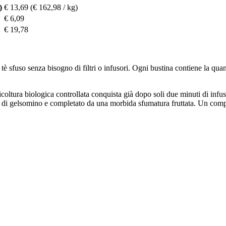
)
€ 13,69
(€ 162,98 / kg)
€ 6,09
€ 19,78
è sfuso senza bisogno di filtri o infusori. Ogni bustina contiene la qua
oltura biologica controllata conquista già dopo soli due minuti di infus
ali di gelsomino e completato da una morbida sfumatura fruttata. Un comp