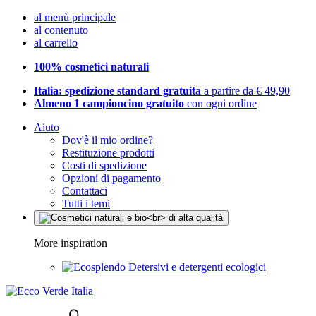
al menù principale
al contenuto
al carrello
100% cosmetici naturali
Italia: spedizione standard gratuita
a partire da € 49,90
Almeno 1 campioncino gratuito
con ogni ordine
Aiuto
Dov'è il mio ordine?
Restituzione prodotti
Costi di spedizione
Opzioni di pagamento
Contattaci
Tutti i temi
More inspiration
Detersivi e detergenti ecologici