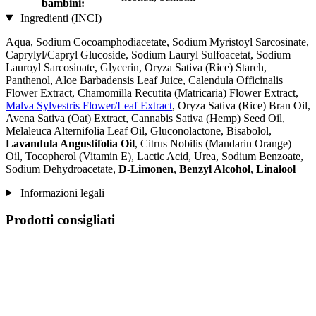
bambini:
Ingredienti (INCI)
Aqua, Sodium Cocoamphodiacetate, Sodium Myristoyl Sarcosinate,
Caprylyl/Capryl Glucoside, Sodium Lauryl Sulfoacetat, Sodium
Lauroyl Sarcosinate, Glycerin, Oryza Sativa (Rice) Starch,
Panthenol, Aloe Barbadensis Leaf Juice, Calendula Officinalis
Flower Extract, Chamomilla Recutita (Matricaria) Flower Extract,
Malva Sylvestris Flower/Leaf Extract
, Oryza Sativa (Rice) Bran Oil,
Avena Sativa (Oat) Extract, Cannabis Sativa (Hemp) Seed Oil,
Melaleuca Alternifolia Leaf Oil, Gluconolactone, Bisabolol,
Lavandula Angustifolia Oil
, Citrus Nobilis (Mandarin Orange)
Oil, Tocopherol (Vitamin E), Lactic Acid, Urea, Sodium Benzoate,
Sodium Dehydroacetate,
D-Limonen
,
Benzyl Alcohol
,
Linalool
Informazioni legali
Prodotti consigliati