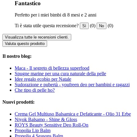
Fantastico
Perfetto per i miei bimbi di 8 mesi e 2 anni
Ti è stata utile questa recensione?
(0)
(0)
Sì
No
Visualizza tutte le recensioni clienti.
Valuta questo prodotto
Il nostro blog:
Maca - Il segreto di bellezza superfood
Spugne marine per una cura naturale della pelle
Idee regalo ecobio per Natale
Sudorazione e pubertà - youfreen deo per bambini e ragazzi
Che tipo di pelle ho?
Nuovi prodotti:
Crema Gel Multiuso Balsamica e Defaticante - Olio 31 Erbe
Niyok Balsamo - Shine & Gloss
ROYS Beauty Sensitive Deo Roll-On
Propolia Lip Balm
Propolia 4 Seasons Balm