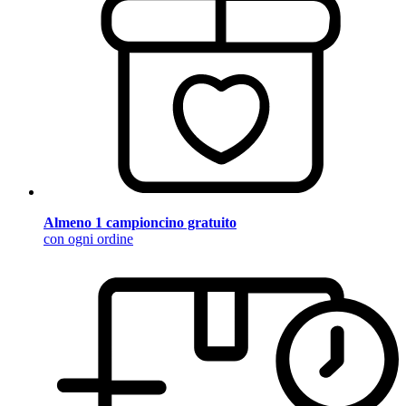
Almeno 1 campioncino gratuito
con ogni ordine