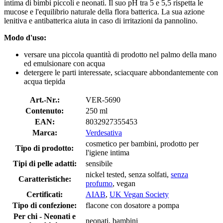
intima di bimbi piccoli e neonati. Il suo pH tra 5 e 5,5 rispetta le
mucose e l'equilibrio naturale della flora batterica. La sua azione
lenitiva e antibatterica aiuta in caso di irritazioni da pannolino.
Modo d'uso:
versare una piccola quantità di prodotto nel palmo della mano
ed emulsionare con acqua
detergere le parti interessate, sciacquare abbondantemente con
acqua tiepida
Art.-Nr.:
VER-5690
Contenuto:
250 ml
EAN:
8032927355453
Marca:
Verdesativa
cosmetico per bambini, prodotto per
Tipo di prodotto:
l'igiene intima
Tipi di pelle adatti:
sensibile
nickel tested, senza solfati,
senza
Caratteristiche:
profumo
, vegan
Certificati:
AIAB
,
UK Vegan Society
Tipo di confezione:
flacone con dosatore a pompa
Per chi - Neonati e
neonati, bambini