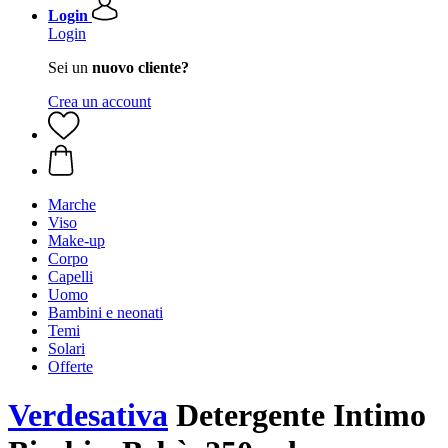
Login
Login
Sei un
nuovo cliente?
Crea un account
Marche
Viso
Make-up
Corpo
Capelli
Uomo
Bambini e neonati
Temi
Solari
Offerte
Verdesativa
Detergente Intimo