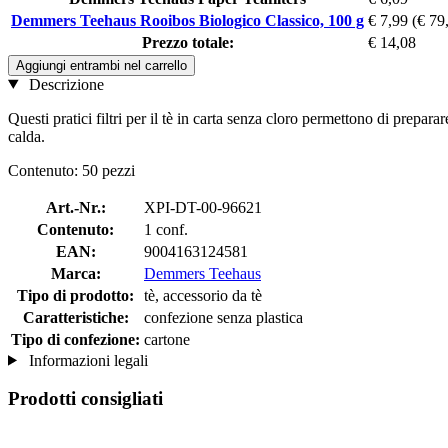
Demmers Teehaus Rooibos Biologico Classico, 100 g
€ 7,99
(€ 79
Prezzo totale:
€ 14,08
Aggiungi entrambi nel carrello
Descrizione
Questi pratici filtri per il tè in carta senza cloro permettono di prepara
calda.
Contenuto: 50 pezzi
Art.-Nr.:
XPI-DT-00-96621
Contenuto:
1 conf.
EAN:
9004163124581
Marca:
Demmers Teehaus
Tipo di prodotto:
tè, accessorio da tè
Caratteristiche:
confezione senza plastica
Tipo di confezione:
cartone
Informazioni legali
Prodotti consigliati