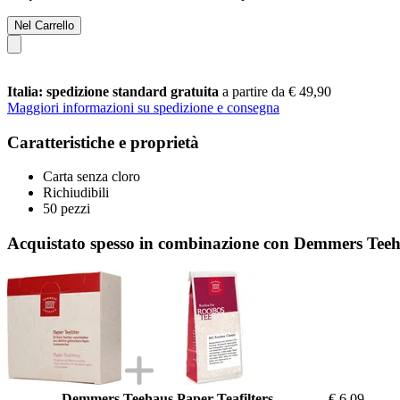
Nel Carrello
Italia: spedizione standard gratuita
a partire da € 49,90
Maggiori informazioni su spedizione e consegna
Caratteristiche e proprietà
Carta senza cloro
Richiudibili
50 pezzi
Acquistato spesso in combinazione con Demmers Teeha
Demmers Teehaus Paper Teafilters
€ 6,09