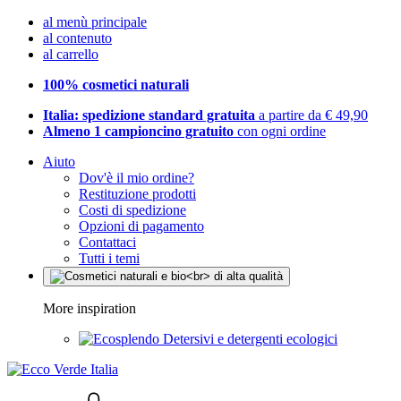
al menù principale
al contenuto
al carrello
100% cosmetici naturali
Italia: spedizione standard gratuita
a partire da € 49,90
Almeno 1 campioncino gratuito
con ogni ordine
Aiuto
Dov'è il mio ordine?
Restituzione prodotti
Costi di spedizione
Opzioni di pagamento
Contattaci
Tutti i temi
More inspiration
Detersivi e detergenti ecologici