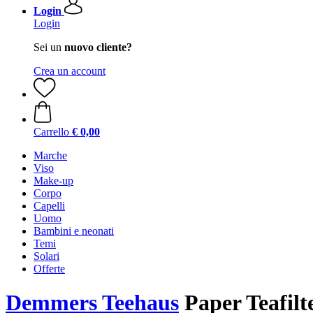
Login
Login
Sei un
nuovo cliente?
Crea un account
Carrello
€ 0,00
Marche
Viso
Make-up
Corpo
Capelli
Uomo
Bambini e neonati
Temi
Solari
Offerte
Demmers Teehaus
Paper Teafilt