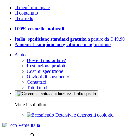
al menù principale
al contenuto
al carrello
100% cosmetici naturali
Italia: spedizione standard gratuita
a partire da € 49,90
Almeno 1 campioncino gratuito
con ogni ordine
Aiuto
Dov'è il mio ordine?
Restituzione prodotti
Costi di spedizione
Opzioni di pagamento
Contattaci
Tutti i temi
More inspiration
Detersivi e detergenti ecologici