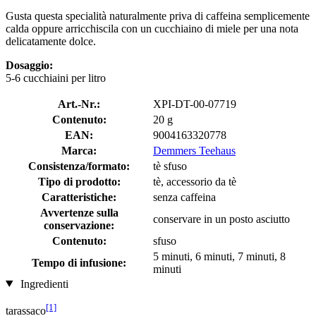
Gusta questa specialità naturalmente priva di caffeina semplicemente
calda oppure arricchiscila con un cucchiaino di miele per una nota
delicatamente dolce.
Dosaggio:
5-6 cucchiaini per litro
Art.-Nr.:
XPI-DT-00-07719
Contenuto:
20 g
EAN:
9004163320778
Marca:
Demmers Teehaus
Consistenza/formato:
tè sfuso
Tipo di prodotto:
tè, accessorio da tè
Caratteristiche:
senza caffeina
Avvertenze sulla
conservare in un posto asciutto
conservazione:
Contenuto:
sfuso
5 minuti, 6 minuti, 7 minuti, 8
Tempo di infusione:
minuti
Ingredienti
[1]
tarassaco