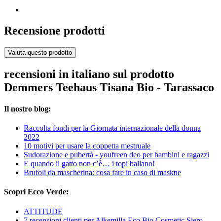
Recensione prodotti
Valuta questo prodotto
recensioni in italiano sul prodotto
Demmers Teehaus Tisana Bio - Tarassaco
Il nostro blog:
Raccolta fondi per la Giornata internazionale della donna
2022
10 motivi per usare la coppetta mestruale
Sudorazione e pubertà - youfreen deo per bambini e ragazzi
E quando il gatto non c’è… i topi ballano!
Brufoli da mascherina: cosa fare in caso di maskne
Scopri Ecco Verde:
ATTITUDE
7 recensioni clienti per Alkemilla Eco Bio Cosmetic Siero