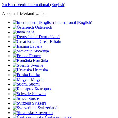
Zu Ecco Verde International (English)
Anderes Lieferland wählen
International (English)
Österreich
Italia
Deutschland
Great Britain
España
Slovenija
France
România
Sverige
Hrvatska
Polska
Magyar
Suomi
България
Schweiz
Suisse
Svizzera
Switzerland
Slovensko
Česká republika