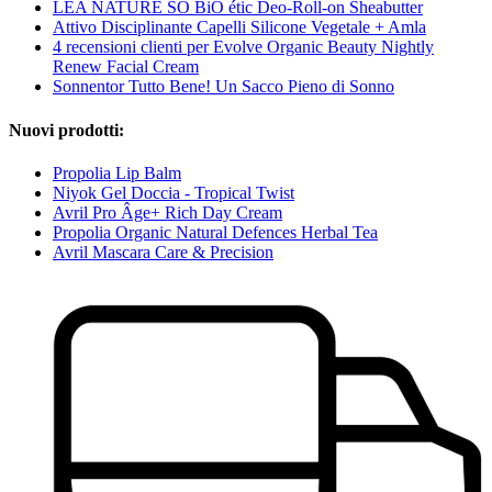
LÉA NATURE SO BiO étic Deo-Roll-on Sheabutter
Attivo Disciplinante Capelli Silicone Vegetale + Amla
4 recensioni clienti per Evolve Organic Beauty Nightly
Renew Facial Cream
Sonnentor Tutto Bene! Un Sacco Pieno di Sonno
Nuovi prodotti:
Propolia Lip Balm
Niyok Gel Doccia - Tropical Twist
Avril Pro Âge+ Rich Day Cream
Propolia Organic Natural Defences Herbal Tea
Avril Mascara Care & Precision