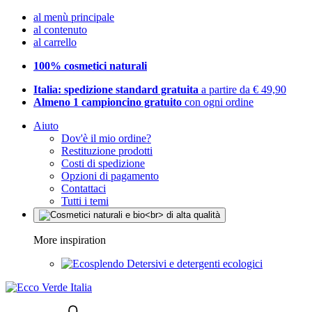
al menù principale
al contenuto
al carrello
100% cosmetici naturali
Italia: spedizione standard gratuita
a partire da € 49,90
Almeno 1 campioncino gratuito
con ogni ordine
Aiuto
Dov'è il mio ordine?
Restituzione prodotti
Costi di spedizione
Opzioni di pagamento
Contattaci
Tutti i temi
More inspiration
Detersivi e detergenti ecologici