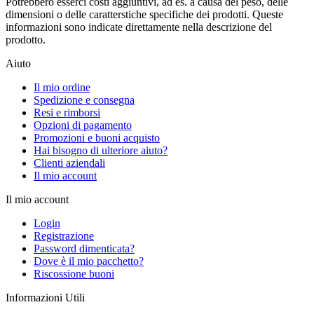
Potrebbero esserci costi aggiuntivi, ad es. a causa del peso, delle
dimensioni o delle caratterstiche specifiche dei prodotti. Queste
informazioni sono indicate direttamente nella descrizione del
prodotto.
Aiuto
Il mio ordine
Spedizione e consegna
Resi e rimborsi
Opzioni di pagamento
Promozioni e buoni acquisto
Hai bisogno di ulteriore aiuto?
Clienti aziendali
Il mio account
Il mio account
Login
Registrazione
Password dimenticata?
Dove è il mio pacchetto?
Riscossione buoni
Informazioni Utili