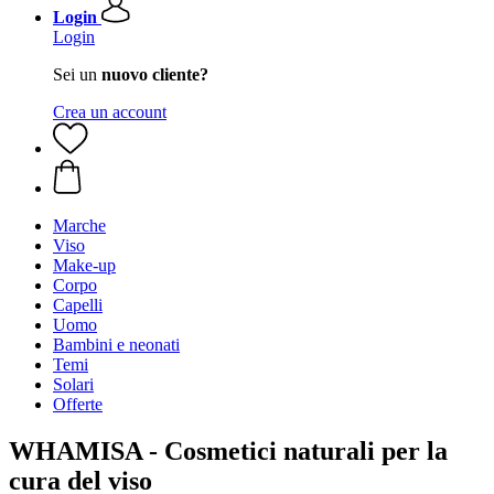
Login
Login
Sei un
nuovo cliente?
Crea un account
Marche
Viso
Make-up
Corpo
Capelli
Uomo
Bambini e neonati
Temi
Solari
Offerte
WHAMISA - Cosmetici naturali per la
cura del viso