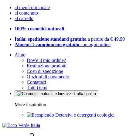
al menù principale
al contenuto
al carrello
100% cosmetici naturali
Italia: spedizione standard gratuita
a partire da € 49,90
Almeno 1 campioncino gratuito
con ogni ordine
Aiuto
Dov'è il mio ordine?
Restituzione prodotti
Costi di spedizione
Opzioni di pagamento
Contattaci
Tutti i temi
More inspiration
Detersivi e detergenti ecologici