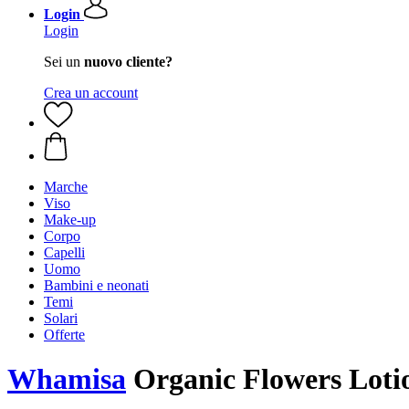
Login
Login
Sei un
nuovo cliente?
Crea un account
Marche
Viso
Make-up
Corpo
Capelli
Uomo
Bambini e neonati
Temi
Solari
Offerte
Whamisa
Organic Flowers Lotio