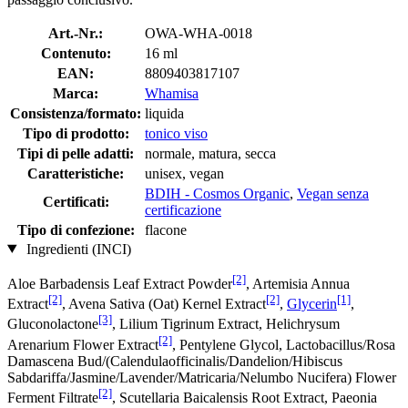
Art.-Nr.:
OWA-WHA-0018
Contenuto:
16 ml
EAN:
8809403817107
Marca:
Whamisa
Consistenza/formato:
liquida
Tipo di prodotto:
tonico viso
Tipi di pelle adatti:
normale, matura, secca
Caratteristiche:
unisex, vegan
BDIH - Cosmos Organic
,
Vegan senza
Certificati:
certificazione
Tipo di confezione:
flacone
Ingredienti (INCI)
[2]
Aloe Barbadensis Leaf Extract Powder
, Artemisia Annua
[2]
[2]
[1]
Extract
, Avena Sativa (Oat) Kernel Extract
,
Glycerin
,
[3]
Gluconolactone
, Lilium Tigrinum Extract, Helichrysum
[2]
Arenarium Flower Extract
, Pentylene Glycol, Lactobacillus/Rosa
Damascena Bud/(Calendulaofficinalis/Dandelion/Hibiscus
Sabdariffa/Jasmine/Lavender/Matricaria/Nelumbo Nucifera) Flower
[2]
Ferment Filtrate
, Scutellaria Baicalensis Root Extract, Paeonia