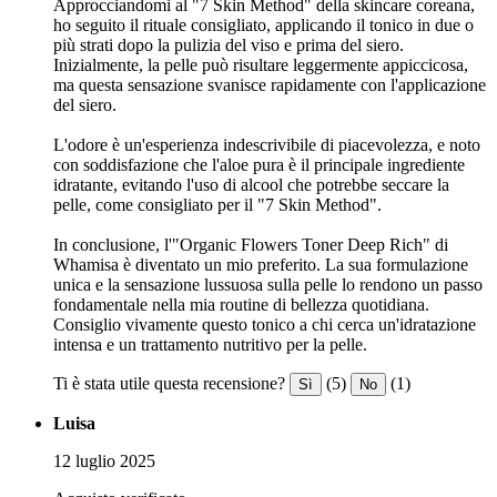
Approcciandomi al "7 Skin Method" della skincare coreana,
ho seguito il rituale consigliato, applicando il tonico in due o
più strati dopo la pulizia del viso e prima del siero.
Inizialmente, la pelle può risultare leggermente appiccicosa,
ma questa sensazione svanisce rapidamente con l'applicazione
del siero.
L'odore è un'esperienza indescrivibile di piacevolezza, e noto
con soddisfazione che l'aloe pura è il principale ingrediente
idratante, evitando l'uso di alcool che potrebbe seccare la
pelle, come consigliato per il "7 Skin Method".
In conclusione, l'"Organic Flowers Toner Deep Rich" di
Whamisa è diventato un mio preferito. La sua formulazione
unica e la sensazione lussuosa sulla pelle lo rendono un passo
fondamentale nella mia routine di bellezza quotidiana.
Consiglio vivamente questo tonico a chi cerca un'idratazione
intensa e un trattamento nutritivo per la pelle.
Ti è stata utile questa recensione?
(5)
(1)
Sì
No
Luisa
12 luglio 2025