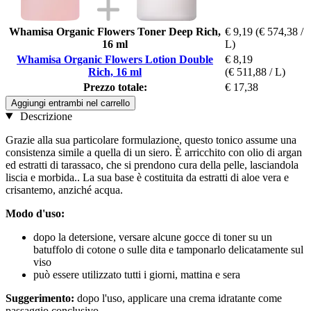
Whamisa Organic Flowers Toner Deep Rich,
€ 9,19
(€ 574,38 /
16 ml
L)
Whamisa Organic Flowers Lotion Double
€ 8,19
Rich, 16 ml
(€ 511,88 / L)
Prezzo totale:
€ 17,38
Aggiungi entrambi nel carrello
Descrizione
Grazie alla sua particolare formulazione, questo tonico assume una
consistenza simile a quella di un siero. È arricchito con olio di argan
ed estratti di tarassaco, che si prendono cura della pelle, lasciandola
liscia e morbida.. La sua base è costituita da estratti di aloe vera e
crisantemo, anziché acqua.
Modo d'uso:
dopo la detersione, versare alcune gocce di toner su un
batuffolo di cotone o sulle dita e tamponarlo delicatamente sul
viso
può essere utilizzato tutti i giorni, mattina e sera
Suggerimento:
dopo l'uso, applicare una crema idratante come
passaggio conclusivo.