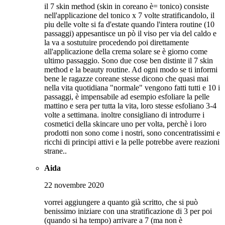
il 7 skin method (skin in coreano è= tonico) consiste
nell'applicazione del tonico x 7 volte stratificandolo, il
piu delle volte si fa d'estate quando l'intera routine (10
passaggi) appesantisce un pò il viso per via del caldo e
la va a sostutuire procedendo poi direttamente
all'applicazione della crema solare se è giorno come
ultimo passaggio. Sono due cose ben distinte il 7 skin
method e la beauty routine. Ad ogni modo se ti informi
bene le ragazze coreane stesse dicono che quasi mai
nella vita quotidiana "normale" vengono fatti tutti e 10 i
passaggi, è impensabile ad esempio esfoliare la pelle
mattino e sera per tutta la vita, loro stesse esfoliano 3-4
volte a settimana. inoltre consigliano di introdurre i
cosmetici della skincare uno per volta, perchè i loro
prodotti non sono come i nostri, sono concentratissimi e
ricchi di principi attivi e la pelle potrebbe avere reazioni
strane..
Aida
22 novembre 2020
vorrei aggiungere a quanto già scritto, che si può
benissimo iniziare con una stratificazione di 3 per poi
(quando si ha tempo) arrivare a 7 (ma non è