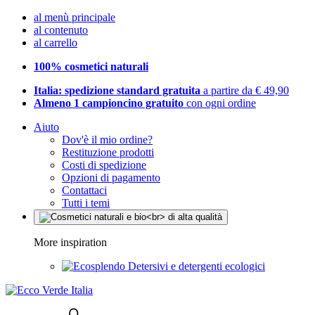
al menù principale
al contenuto
al carrello
100% cosmetici naturali
Italia: spedizione standard gratuita
a partire da € 49,90
Almeno 1 campioncino gratuito
con ogni ordine
Aiuto
Dov'è il mio ordine?
Restituzione prodotti
Costi di spedizione
Opzioni di pagamento
Contattaci
Tutti i temi
More inspiration
Detersivi e detergenti ecologici