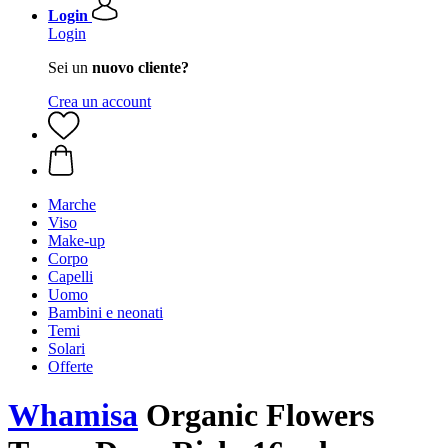
Login
Login
Sei un
nuovo cliente?
Crea un account
Marche
Viso
Make-up
Corpo
Capelli
Uomo
Bambini e neonati
Temi
Solari
Offerte
Whamisa
Organic Flowers