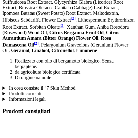
Suffruticosa Root Extract, Glycyrrhiza Glabra (Licorice) Root
Extract, Brassica Oleracea Capitata (Cabbage) Leaf Extract,
Ipomoea Batatas (Sweet Potato) Root Extract, Maltodextrin,
[2]
Hibiscus Sabdariffa Flower Extract
, Lithospermum Erythrorhizon
[3]
Root Extract, Sorbitan Oleate
, Xanthan Gum, Aniba Rosodora
(Rosewood) Wood Oil,
Citrus Bergamia Fruit Oil
,
Citrus
Aurantium Amara (Bitter Orange) Flower Oil
,
Rosa
[2]
Damascena Oil
, Pelargonium Graveolons (Geranium) Flower
Oil,
Geraniol
,
Linalool
,
Citronellol
,
Limonene
Realizzato con olio di bergamotto biologico. Senza
bergaptene.
da agricoltura biologica certificata
Di origine naturale
In cosa consiste il "7 Skin Method"
Prodotti correlati
Informazioni legali
Prodotti consigliati