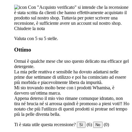
Con "Acquisto verificato" si intende che la recensione
è stata scritta da clienti che hanno effettivamente acquistato il
prodotto sul nostro shop. Tuttavia per poter scrivere una
recensione, è sufficiente avere un account sul nostro shop.
Chiudere la nota
Valuta con 5 su 5 stelle.
Ottimo
Ormai è qualche mese che uso questo delicato ma efficace gel
detergente.
La mia pelle reattiva e sensibile ha dovuto adattarsi nelle
prime due settimane di utilizzo e poi ha cominciato ad essere
più morbida e piacevolmente libera da impurità.
Mi sto trovando molto bene con i prodotti Whamisa, è
davvero un'ottima marca.
Appena deterso il mio viso rimane comunque idratato, non
tira né brucia né si arrossa quindi è promosso a pieni voti!! Ho
notato che più l'utilizzo di questi prodotti si protrae nel tempo
più la pelle diventa bella.
Ti è stata utile questa recensione?
(6)
(0)
Sì
No