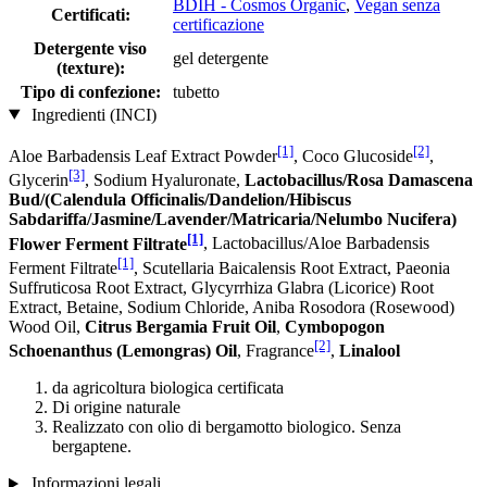
BDIH - Cosmos Organic
,
Vegan senza
Certificati:
certificazione
Detergente viso
gel detergente
(texture):
Tipo di confezione:
tubetto
Ingredienti (INCI)
[1]
[2]
Aloe Barbadensis Leaf Extract Powder
, Coco Glucoside
,
[3]
Glycerin
, Sodium Hyaluronate,
Lactobacillus/Rosa Damascena
Bud/(Calendula Officinalis/Dandelion/Hibiscus
Sabdariffa/Jasmine/Lavender/Matricaria/Nelumbo Nucifera)
[1]
Flower Ferment Filtrate
, Lactobacillus/Aloe Barbadensis
[1]
Ferment Filtrate
, Scutellaria Baicalensis Root Extract, Paeonia
Suffruticosa Root Extract, Glycyrrhiza Glabra (Licorice) Root
Extract, Betaine, Sodium Chloride, Aniba Rosodora (Rosewood)
Wood Oil,
Citrus Bergamia Fruit Oil
,
Cymbopogon
[2]
Schoenanthus (Lemongras) Oil
, Fragrance
,
Linalool
da agricoltura biologica certificata
Di origine naturale
Realizzato con olio di bergamotto biologico. Senza
bergaptene.
Informazioni legali