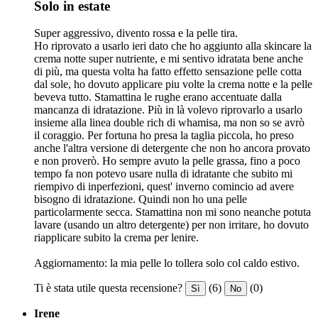
Solo in estate
Super aggressivo, divento rossa e la pelle tira.
Ho riprovato a usarlo ieri dato che ho aggiunto alla skincare la
crema notte super nutriente, e mi sentivo idratata bene anche
di più, ma questa volta ha fatto effetto sensazione pelle cotta
dal sole, ho dovuto applicare piu volte la crema notte e la pelle
beveva tutto. Stamattina le rughe erano accentuate dalla
mancanza di idratazione. Più in là volevo riprovarlo a usarlo
insieme alla linea double rich di whamisa, ma non so se avrò
il coraggio. Per fortuna ho presa la taglia piccola, ho preso
anche l'altra versione di detergente che non ho ancora provato
e non proverò. Ho sempre avuto la pelle grassa, fino a poco
tempo fa non potevo usare nulla di idratante che subito mi
riempivo di inperfezioni, quest' inverno comincio ad avere
bisogno di idratazione. Quindi non ho una pelle
particolarmente secca. Stamattina non mi sono neanche potuta
lavare (usando un altro detergente) per non irritare, ho dovuto
riapplicare subito la crema per lenire.
Aggiornamento: la mia pelle lo tollera solo col caldo estivo.
Ti è stata utile questa recensione?
(6)
(0)
Sì
No
Irene