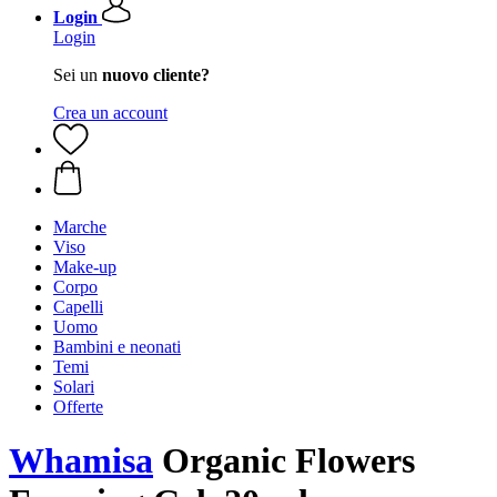
Login
Login
Sei un
nuovo cliente?
Crea un account
Marche
Viso
Make-up
Corpo
Capelli
Uomo
Bambini e neonati
Temi
Solari
Offerte
Whamisa
Organic Flowers