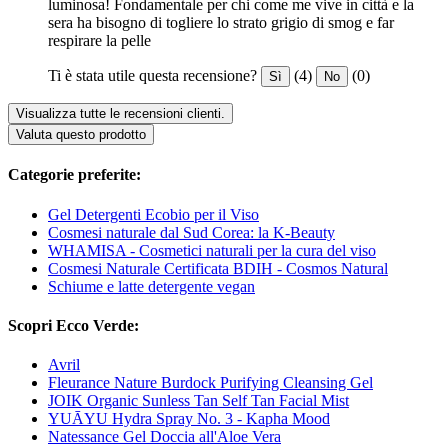
luminosa! Fondamentale per chi come me vive in città e la
sera ha bisogno di togliere lo strato grigio di smog e far
respirare la pelle
Ti è stata utile questa recensione?
(4)
(0)
Sì
No
Visualizza tutte le recensioni clienti.
Valuta questo prodotto
Categorie preferite:
Gel Detergenti Ecobio per il Viso
Cosmesi naturale dal Sud Corea: la K-Beauty
WHAMISA - Cosmetici naturali per la cura del viso
Cosmesi Naturale Certificata BDIH - Cosmos Natural
Schiume e latte detergente vegan
Scopri Ecco Verde:
Avril
Fleurance Nature Burdock Purifying Cleansing Gel
JOIK Organic Sunless Tan Self Tan Facial Mist
YUĀYU Hydra Spray No. 3 - Kapha Mood
Natessance Gel Doccia all'Aloe Vera