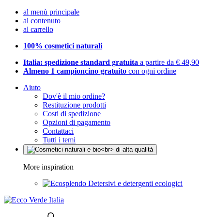
al menù principale
al contenuto
al carrello
100% cosmetici naturali
Italia: spedizione standard gratuita
a partire da € 49,90
Almeno 1 campioncino gratuito
con ogni ordine
Aiuto
Dov'è il mio ordine?
Restituzione prodotti
Costi di spedizione
Opzioni di pagamento
Contattaci
Tutti i temi
More inspiration
Detersivi e detergenti ecologici