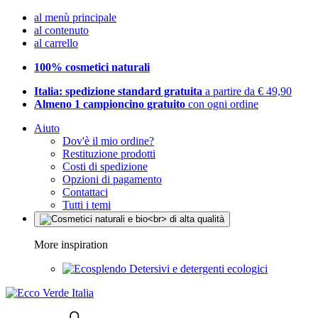
al menù principale
al contenuto
al carrello
100% cosmetici naturali
Italia: spedizione standard gratuita
a partire da € 49,90
Almeno 1 campioncino gratuito
con ogni ordine
Aiuto
Dov'è il mio ordine?
Restituzione prodotti
Costi di spedizione
Opzioni di pagamento
Contattaci
Tutti i temi
More inspiration
Detersivi e detergenti ecologici