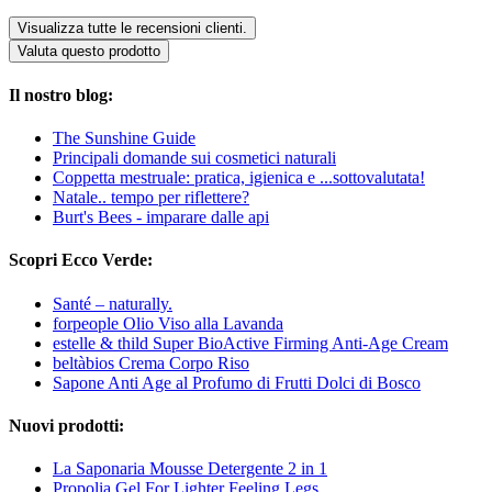
Visualizza tutte le recensioni clienti.
Valuta questo prodotto
Il nostro blog:
The Sunshine Guide
Principali domande sui cosmetici naturali
Coppetta mestruale: pratica, igienica e ...sottovalutata!
Natale.. tempo per riflettere?
Burt's Bees - imparare dalle api
Scopri Ecco Verde:
Santé – naturally.
forpeople Olio Viso alla Lavanda
estelle & thild Super BioActive Firming Anti-Age Cream
beltàbios Crema Corpo Riso
Sapone Anti Age al Profumo di Frutti Dolci di Bosco
Nuovi prodotti:
La Saponaria Mousse Detergente 2 in 1
Propolia Gel For Lighter Feeling Legs