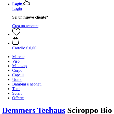
Login
Login
Sei un
nuovo cliente?
Crea un account
Carrello
€ 0,00
Marche
Viso
Make-up
Corpo
Capelli
Uomo
Bambini e neonati
Temi
Solari
Offerte
Demmers Teehaus
Sciroppo Bio 