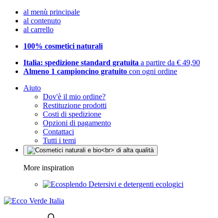
al menù principale
al contenuto
al carrello
100% cosmetici naturali
Italia: spedizione standard gratuita
a partire da € 49,90
Almeno 1 campioncino gratuito
con ogni ordine
Aiuto
Dov'è il mio ordine?
Restituzione prodotti
Costi di spedizione
Opzioni di pagamento
Contattaci
Tutti i temi
More inspiration
Detersivi e detergenti ecologici