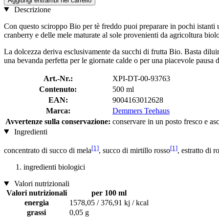
Aggiungi entrambi nel carrello
Descrizione
Con questo sciroppo Bio per tè freddo puoi preparare in pochi istanti 
cranberry e delle mele maturate al sole provenienti da agricoltura biolo
La dolcezza deriva esclusivamente da succhi di frutta Bio. Basta dilui
una bevanda perfetta per le giornate calde o per una piacevole pausa d
Art.-Nr.:
XPI-DT-00-93763
Contenuto:
500 ml
EAN:
9004163012628
Marca:
Demmers Teehaus
Avvertenze sulla conservazione:
conservare in un posto fresco e asc
Ingredienti
[1]
[1]
concentrato di succo di mela
, succo di mirtillo rosso
, estratto di
ingredienti biologici
Valori nutrizionali
Valori nutrizionali
per 100 ml
energia
1578,05 / 376,91 kj / kcal
grassi
0,05 g