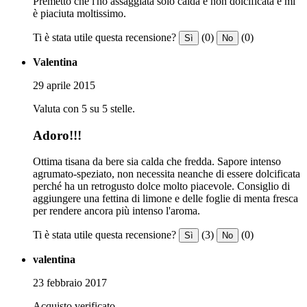
Premetto che l'ho assaggiata solo calda e non dolcificata e mi
è piaciuta moltissimo.
Ti è stata utile questa recensione?
(0)
(0)
Sì
No
Valentina
29 aprile 2015
Valuta con 5 su 5 stelle.
Adoro!!!
Ottima tisana da bere sia calda che fredda. Sapore intenso
agrumato-speziato, non necessita neanche di essere dolcificata
perché ha un retrogusto dolce molto piacevole. Consiglio di
aggiungere una fettina di limone e delle foglie di menta fresca
per rendere ancora più intenso l'aroma.
Ti è stata utile questa recensione?
(3)
(0)
Sì
No
valentina
23 febbraio 2017
Acquisto verificato