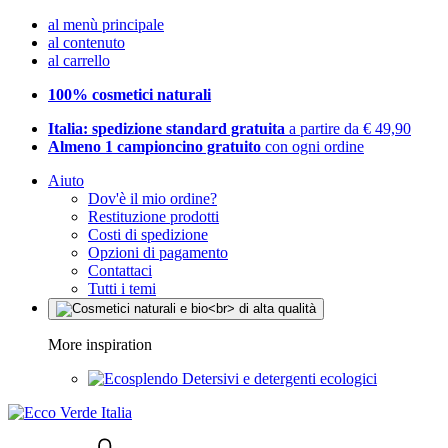
al menù principale
al contenuto
al carrello
100% cosmetici naturali
Italia: spedizione standard gratuita
a partire da € 49,90
Almeno 1 campioncino gratuito
con ogni ordine
Aiuto
Dov'è il mio ordine?
Restituzione prodotti
Costi di spedizione
Opzioni di pagamento
Contattaci
Tutti i temi
More inspiration
Detersivi e detergenti ecologici