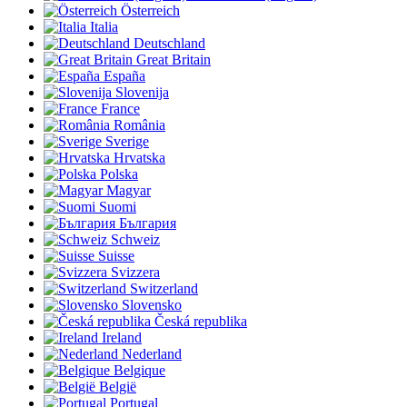
Österreich
Italia
Deutschland
Great Britain
España
Slovenija
France
România
Sverige
Hrvatska
Polska
Magyar
Suomi
България
Schweiz
Suisse
Svizzera
Switzerland
Slovensko
Česká republika
Ireland
Nederland
Belgique
België
Portugal