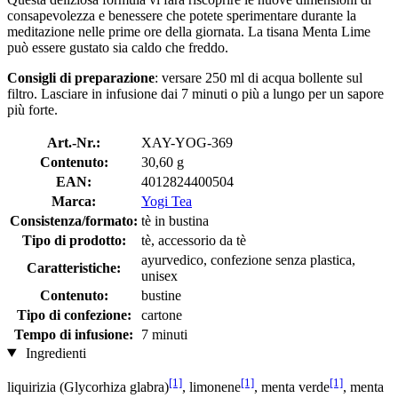
consapevolezza e benessere che potete sperimentare durante la
meditazione nelle prime ore della giornata. La tisana Menta Lime
può essere gustato sia caldo che freddo.
Consigli di preparazione
: versare 250 ml di acqua bollente sul
filtro. Lasciare in infusione dai 7 minuti o più a lungo per un sapore
più forte.
Art.-Nr.:
XAY-YOG-369
Contenuto:
30,60 g
EAN:
4012824400504
Marca:
Yogi Tea
Consistenza/formato:
tè in bustina
Tipo di prodotto:
tè, accessorio da tè
ayurvedico, confezione senza plastica,
Caratteristiche:
unisex
Contenuto:
bustine
Tipo di confezione:
cartone
Tempo di infusione:
7 minuti
Ingredienti
[1]
[1]
[1]
liquirizia (Glycorhiza glabra)
, limonene
, menta verde
, menta