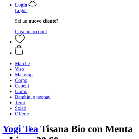
Login
Login
Sei un
nuovo cliente?
Crea un account
Marche
Viso
Make-up
Corpo
Capelli
Uomo
Bambini e neonati
Temi
Solari
Offerte
Yogi Tea
Tisana Bio con Menta