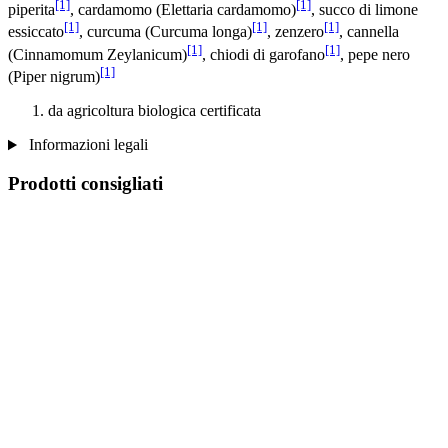
[1]
[1]
piperita
, cardamomo (Elettaria cardamomo)
, succo di limone
[1]
[1]
[1]
essiccato
, curcuma (Curcuma longa)
, zenzero
, cannella
[1]
[1]
(Cinnamomum Zeylanicum)
, chiodi di garofano
, pepe nero
[1]
(Piper nigrum)
da agricoltura biologica certificata
Informazioni legali
Prodotti consigliati