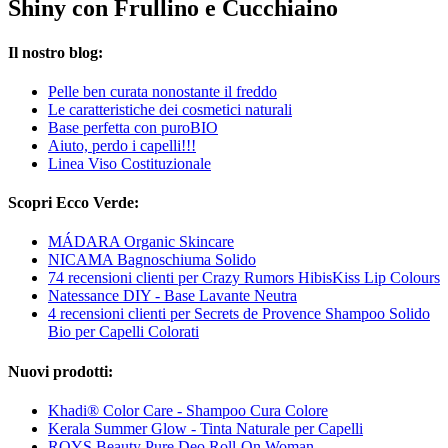
Shiny con Frullino e Cucchiaino
Il nostro blog:
Pelle ben curata nonostante il freddo
Le caratteristiche dei cosmetici naturali
Base perfetta con puroBIO
Aiuto, perdo i capelli!!!
Linea Viso Costituzionale
Scopri Ecco Verde:
MÁDARA Organic Skincare
NICAMA Bagnoschiuma Solido
74 recensioni clienti per Crazy Rumors HibisKiss Lip Colours
Natessance DIY - Base Lavante Neutra
4 recensioni clienti per Secrets de Provence Shampoo Solido
Bio per Capelli Colorati
Nuovi prodotti:
Khadi® Color Care - Shampoo Cura Colore
Kerala Summer Glow - Tinta Naturale per Capelli
ROYS Beauty Pure Deo Roll-On Woman