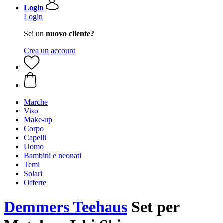
Login
Login
Sei un
nuovo cliente?
Crea un account
Marche
Viso
Make-up
Corpo
Capelli
Uomo
Bambini e neonati
Temi
Solari
Offerte
Demmers Teehaus
Set per