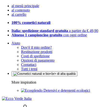
al menù principale
al contenuto
al carrello
100% cosmetici naturali
Italia: spedizione standard gratuita
a partire da € 49,90
Almeno 1 campioncino gratuito
con ogni ordine
Aiuto
Dov'è il mio ordine?
Restituzione prodotti
Costi di spedizione
Opzioni di pagamento
Contattaci
Tutti i temi
More inspiration
Detersivi e detergenti ecologici