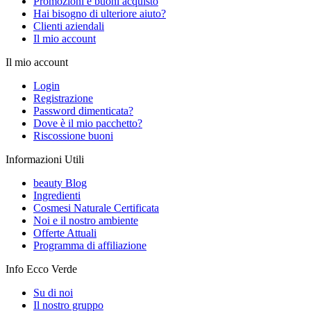
Promozioni e buoni acquisto
Hai bisogno di ulteriore aiuto?
Clienti aziendali
Il mio account
Il mio account
Login
Registrazione
Password dimenticata?
Dove è il mio pacchetto?
Riscossione buoni
Informazioni Utili
beauty Blog
Ingredienti
Cosmesi Naturale Certificata
Noi e il nostro ambiente
Offerte Attuali
Programma di affiliazione
Info Ecco Verde
Su di noi
Il nostro gruppo