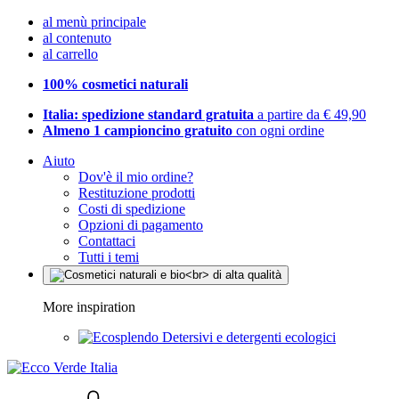
al menù principale
al contenuto
al carrello
100% cosmetici naturali
Italia: spedizione standard gratuita
a partire da € 49,90
Almeno 1 campioncino gratuito
con ogni ordine
Aiuto
Dov'è il mio ordine?
Restituzione prodotti
Costi di spedizione
Opzioni di pagamento
Contattaci
Tutti i temi
More inspiration
Detersivi e detergenti ecologici