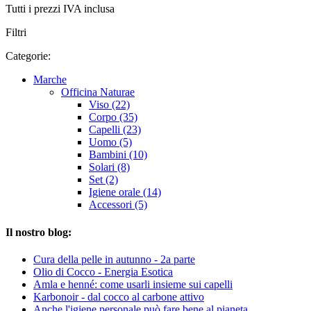
Tutti i prezzi IVA inclusa
Filtri
Categorie:
Marche
Officina Naturae
Viso (22)
Corpo (35)
Capelli (23)
Uomo (5)
Bambini (10)
Solari (8)
Set (2)
Igiene orale (14)
Accessori (5)
Il nostro blog:
Cura della pelle in autunno - 2a parte
Olio di Cocco - Energia Esotica
Amla e henné: come usarli insieme sui capelli
Karbonoir - dal cocco al carbone attivo
Anche l'igiene personale può fare bene al pianeta