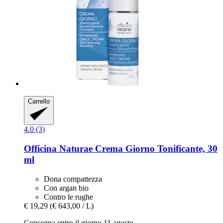
Carrello
4.0 (3)
Officina Naturae
Crema Giorno Tonificante, 30
ml
Dona compattezza
Con argan bio
Contro le rughe
€ 19,29
(€ 643,00 / L)
Consegna entro il giorno 11 agosto