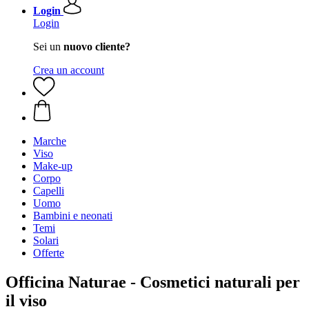
Login
Login
Sei un
nuovo cliente?
Crea un account
Marche
Viso
Make-up
Corpo
Capelli
Uomo
Bambini e neonati
Temi
Solari
Offerte
Officina Naturae - Cosmetici naturali per
il viso