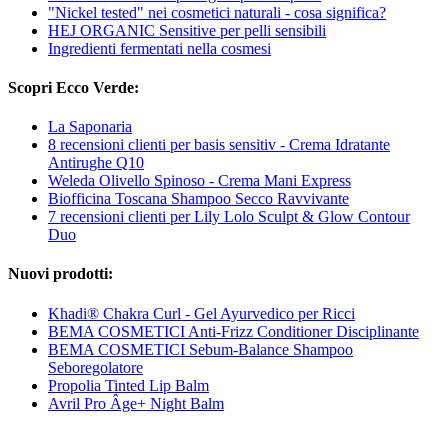
"Nickel tested" nei cosmetici naturali - cosa significa?
HEJ ORGANIC Sensitive per pelli sensibili
Ingredienti fermentati nella cosmesi
Scopri Ecco Verde:
La Saponaria
8 recensioni clienti per basis sensitiv - Crema Idratante
Antirughe Q10
Weleda Olivello Spinoso - Crema Mani Express
Biofficina Toscana Shampoo Secco Ravvivante
7 recensioni clienti per Lily Lolo Sculpt & Glow Contour
Duo
Nuovi prodotti:
Khadi® Chakra Curl - Gel Ayurvedico per Ricci
BEMA COSMETICI Anti-Frizz Conditioner Disciplinante
BEMA COSMETICI Sebum-Balance Shampoo
Seboregolatore
Propolia Tinted Lip Balm
Avril Pro Âge+ Night Balm