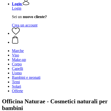
Login
Login
Sei un
nuovo cliente?
Crea un account
Marche
Viso
Make-up
Corpo
Capelli
Uomo
Bambini e neonati
Temi
Solari
Offerte
Officina Naturae - Cosmetici naturali per
bambini