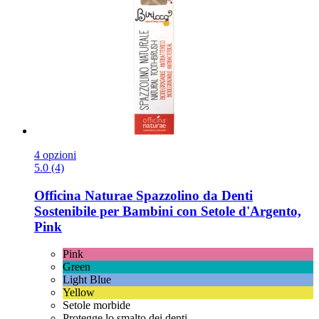
4 opzioni
5.0 (4)
Officina Naturae
Spazzolino da Denti
Sostenibile per Bambini con Setole d'Argento,
Pink
Pink
Green
Light Blue
Yellow
Setole morbide
Protegge lo smalto dei denti