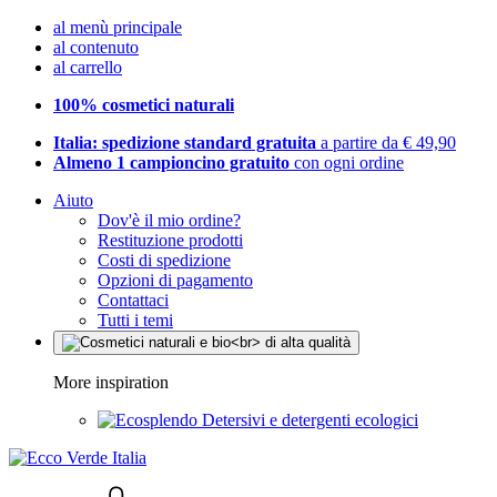
al menù principale
al contenuto
al carrello
100% cosmetici naturali
Italia: spedizione standard gratuita
a partire da € 49,90
Almeno 1 campioncino gratuito
con ogni ordine
Aiuto
Dov'è il mio ordine?
Restituzione prodotti
Costi di spedizione
Opzioni di pagamento
Contattaci
Tutti i temi
More inspiration
Detersivi e detergenti ecologici