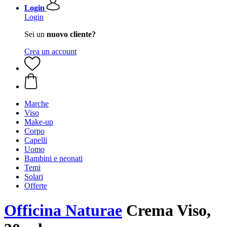
Login
Login
Sei un
nuovo cliente?
Crea un account
Marche
Viso
Make-up
Corpo
Capelli
Uomo
Bambini e neonati
Temi
Solari
Offerte
Officina Naturae
Crema Viso,