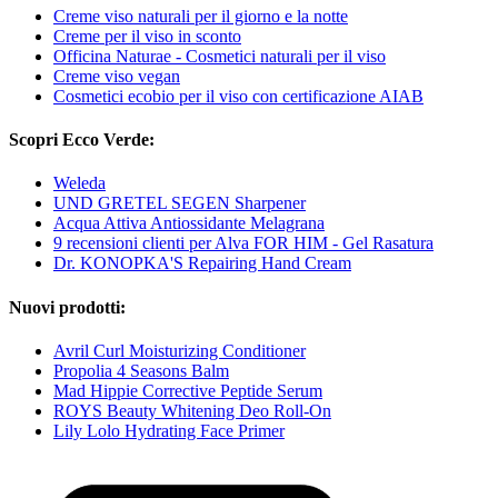
Creme viso naturali per il giorno e la notte
Creme per il viso in sconto
Officina Naturae - Cosmetici naturali per il viso
Creme viso vegan
Cosmetici ecobio per il viso con certificazione AIAB
Scopri Ecco Verde:
Weleda
UND GRETEL SEGEN Sharpener
Acqua Attiva Antiossidante Melagrana
9 recensioni clienti per Alva FOR HIM - Gel Rasatura
Dr. KONOPKA'S Repairing Hand Cream
Nuovi prodotti:
Avril Curl Moisturizing Conditioner
Propolia 4 Seasons Balm
Mad Hippie Corrective Peptide Serum
ROYS Beauty Whitening Deo Roll-On
Lily Lolo Hydrating Face Primer