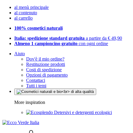
al menù principale
al contenuto
al carrello
100% cosmetici naturali
Italia: spedizione standard gratuita
a partire da € 49,90
Almeno 1 campioncino gratuito
con ogni ordine
Aiuto
Dov'è il mio ordine?
Restituzione prodotti
Costi di spedizione
Opzioni di pagamento
Contattaci
Tutti i temi
More inspiration
Detersivi e detergenti ecologici