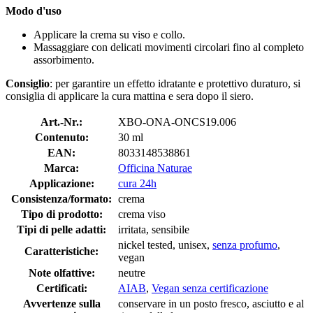
Modo d'uso
Applicare la crema su viso e collo.
Massaggiare con delicati movimenti circolari fino al completo
assorbimento.
Consiglio
: per garantire un effetto idratante e protettivo duraturo, si
consiglia di applicare la cura mattina e sera dopo il siero.
Art.-Nr.:
XBO-ONA-ONCS19.006
Contenuto:
30 ml
EAN:
8033148538861
Marca:
Officina Naturae
Applicazione:
cura 24h
Consistenza/formato:
crema
Tipo di prodotto:
crema viso
Tipi di pelle adatti:
irritata, sensibile
nickel tested, unisex,
senza profumo
,
Caratteristiche:
vegan
Note olfattive:
neutre
Certificati:
AIAB
,
Vegan senza certificazione
Avvertenze sulla
conservare in un posto fresco, asciutto e al