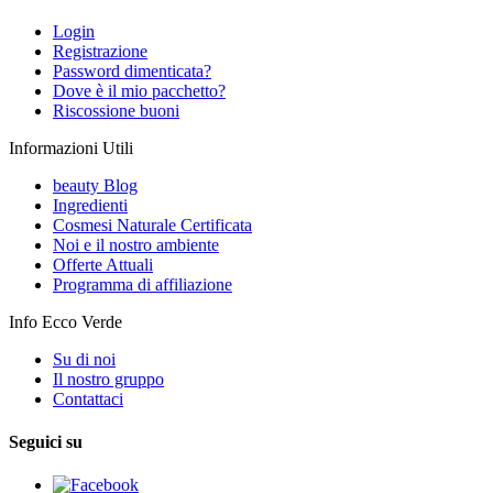
Login
Registrazione
Password dimenticata?
Dove è il mio pacchetto?
Riscossione buoni
Informazioni Utili
beauty Blog
Ingredienti
Cosmesi Naturale Certificata
Noi e il nostro ambiente
Offerte Attuali
Programma di affiliazione
Info Ecco Verde
Su di noi
Il nostro gruppo
Contattaci
Seguici su