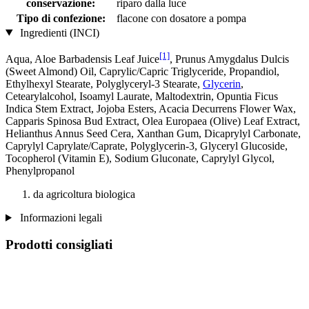
conservazione:
riparo dalla luce
Tipo di confezione:
flacone con dosatore a pompa
Ingredienti (INCI)
[1]
Aqua, Aloe Barbadensis Leaf Juice
, Prunus Amygdalus Dulcis
(Sweet Almond) Oil, Caprylic/Capric Triglyceride, Propandiol,
Ethylhexyl Stearate, Polyglyceryl-3 Stearate,
Glycerin
,
Cetearylalcohol, Isoamyl Laurate, Maltodextrin, Opuntia Ficus
Indica Stem Extract, Jojoba Esters, Acacia Decurrens Flower Wax,
Capparis Spinosa Bud Extract, Olea Europaea (Olive) Leaf Extract,
Helianthus Annus Seed Cera, Xanthan Gum, Dicaprylyl Carbonate,
Caprylyl Caprylate/Caprate, Polyglycerin-3, Glyceryl Glucoside,
Tocopherol (Vitamin E), Sodium Gluconate, Caprylyl Glycol,
Phenylpropanol
da agricoltura biologica
Informazioni legali
Prodotti consigliati