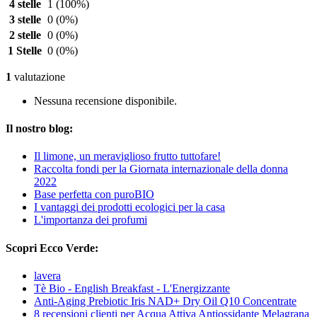
4 stelle
1
(100%)
3 stelle
0
(0%)
2 stelle
0
(0%)
1 Stelle
0
(0%)
1
valutazione
Nessuna recensione disponibile.
Il nostro blog:
Il limone, un meraviglioso frutto tuttofare!
Raccolta fondi per la Giornata internazionale della donna
2022
Base perfetta con puroBIO
I vantaggi dei prodotti ecologici per la casa
L'importanza dei profumi
Scopri Ecco Verde:
lavera
Tè Bio - English Breakfast - L'Energizzante
Anti-Aging Prebiotic Iris NAD+ Dry Oil Q10 Concentrate
8 recensioni clienti per Acqua Attiva Antiossidante Melagrana