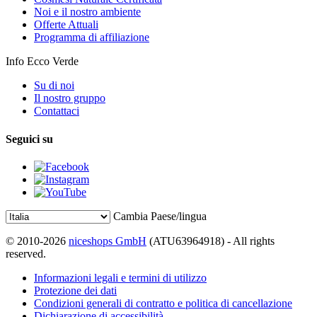
Noi e il nostro ambiente
Offerte Attuali
Programma di affiliazione
Info Ecco Verde
Su di noi
Il nostro gruppo
Contattaci
Seguici su
Cambia Paese/lingua
© 2010-2026
niceshops GmbH
(ATU63964918) - All rights
reserved.
Informazioni legali e termini di utilizzo
Protezione dei dati
Condizioni generali di contratto e politica di cancellazione
Dichiarazione di accessibilità