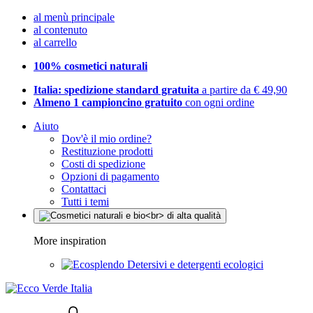
al menù principale
al contenuto
al carrello
100% cosmetici naturali
Italia: spedizione standard gratuita
a partire da € 49,90
Almeno 1 campioncino gratuito
con ogni ordine
Aiuto
Dov'è il mio ordine?
Restituzione prodotti
Costi di spedizione
Opzioni di pagamento
Contattaci
Tutti i temi
More inspiration
Detersivi e detergenti ecologici