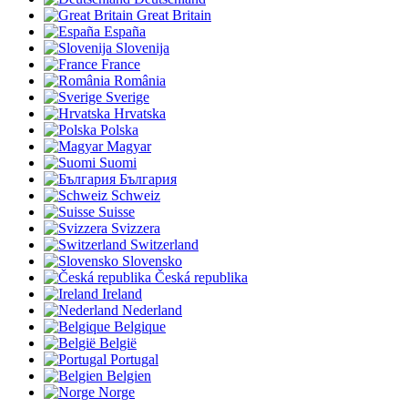
Great Britain
España
Slovenija
France
România
Sverige
Hrvatska
Polska
Magyar
Suomi
България
Schweiz
Suisse
Svizzera
Switzerland
Slovensko
Česká republika
Ireland
Nederland
Belgique
België
Portugal
Belgien
Norge