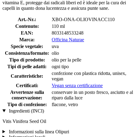
vitamina E, protegge dai radicali liberi ed è ideale per la cura dei
capelli in quanto dona lucentezza e assicura punte sane.
Art.-Nr.:
XBO-ONA-OLIOVINACC110
Contenuto:
110 ml
EAN:
8033148533248
Marca:
Officina Naturae
Specie vegetale:
uva
Consistenza/formato:
olio
Tipo di prodotto:
olio per la pelle
Tipi di pelle adatti:
ogni tipo
confezione con plastica ridotta, unisex,
Caratteristiche:
vegan
Certificati:
Vegan senza certificazione
Avvertenze sulla
conservare in un posto fresco, asciutto e al
conservazione:
riparo dalla luce
Tipo di confezione:
flacone, vetro
Ingredienti (INCI)
Vitis Vinifera Seed Oil
Informazioni sulla linea Olipuri