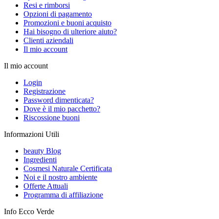
Resi e rimborsi
Opzioni di pagamento
Promozioni e buoni acquisto
Hai bisogno di ulteriore aiuto?
Clienti aziendali
Il mio account
Il mio account
Login
Registrazione
Password dimenticata?
Dove è il mio pacchetto?
Riscossione buoni
Informazioni Utili
beauty Blog
Ingredienti
Cosmesi Naturale Certificata
Noi e il nostro ambiente
Offerte Attuali
Programma di affiliazione
Info Ecco Verde