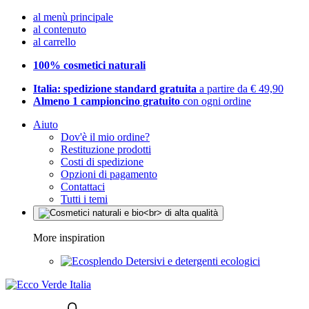
al menù principale
al contenuto
al carrello
100% cosmetici naturali
Italia: spedizione standard gratuita
a partire da € 49,90
Almeno 1 campioncino gratuito
con ogni ordine
Aiuto
Dov'è il mio ordine?
Restituzione prodotti
Costi di spedizione
Opzioni di pagamento
Contattaci
Tutti i temi
More inspiration
Detersivi e detergenti ecologici