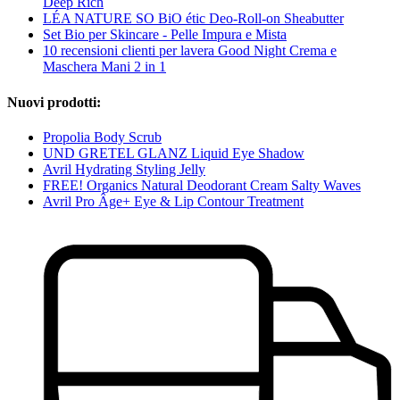
Deep Rich
LÉA NATURE SO BiO étic Deo-Roll-on Sheabutter
Set Bio per Skincare - Pelle Impura e Mista
10 recensioni clienti per lavera Good Night Crema e
Maschera Mani 2 in 1
Nuovi prodotti:
Propolia Body Scrub
UND GRETEL GLANZ Liquid Eye Shadow
Avril Hydrating Styling Jelly
FREE! Organics Natural Deodorant Cream Salty Waves
Avril Pro Âge+ Eye & Lip Contour Treatment