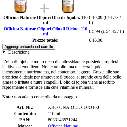
Officina Naturae Olipuri Olio di Jojoba, 110
€ 10,09
(€ 91,73 /
ml
L)
Officina Naturae Olipuri Olio di Ricino, 110
€ 5,99
(€ 54,45 / L)
ml
Prezzo totale:
€ 16,08
Aggiungi entrambi nel carrello
Descrizione
L'olio di jojoba è molto ricco di antiossidanti e possiede proprietà
lenitive ed emollienti. Non è un olio, ma una cera liquida
intensamente nutriente ma, nel contempo, leggera. Grazie alle sue
proprietà è ideale per rimuovere il trucco, si prende cura della pelle
grassa o irritata e nutre i capelli. L'olio di jojoba viene assorbito
rapidamente e fornisce alla cute vitamine e minerali.
Nota:
non adatto come olio da massaggio.
Art.-Nr.:
XBO-ONA-OLIOJOJO100
Contenuto:
110 ml
EAN:
8033148531244
Marca:
Officina Naturae