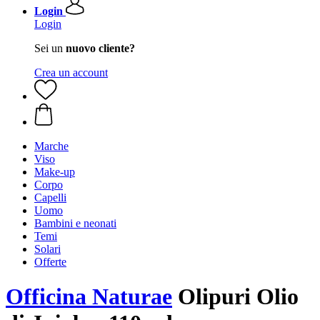
Login
Login
Sei un
nuovo cliente?
Crea un account
Marche
Viso
Make-up
Corpo
Capelli
Uomo
Bambini e neonati
Temi
Solari
Offerte
Officina Naturae
Olipuri Olio