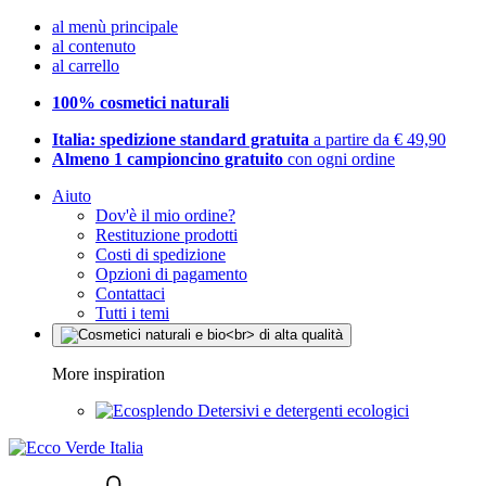
al menù principale
al contenuto
al carrello
100% cosmetici naturali
Italia: spedizione standard gratuita
a partire da € 49,90
Almeno 1 campioncino gratuito
con ogni ordine
Aiuto
Dov'è il mio ordine?
Restituzione prodotti
Costi di spedizione
Opzioni di pagamento
Contattaci
Tutti i temi
More inspiration
Detersivi e detergenti ecologici