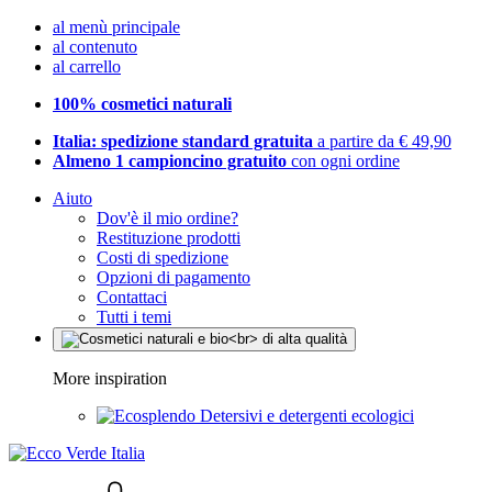
al menù principale
al contenuto
al carrello
100% cosmetici naturali
Italia: spedizione standard gratuita
a partire da € 49,90
Almeno 1 campioncino gratuito
con ogni ordine
Aiuto
Dov'è il mio ordine?
Restituzione prodotti
Costi di spedizione
Opzioni di pagamento
Contattaci
Tutti i temi
More inspiration
Detersivi e detergenti ecologici