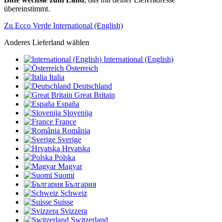
übereinstimmt.
Zu Ecco Verde International (English)
Anderes Lieferland wählen
International (English)
Österreich
Italia
Deutschland
Great Britain
España
Slovenija
France
România
Sverige
Hrvatska
Polska
Magyar
Suomi
България
Schweiz
Suisse
Svizzera
Switzerland