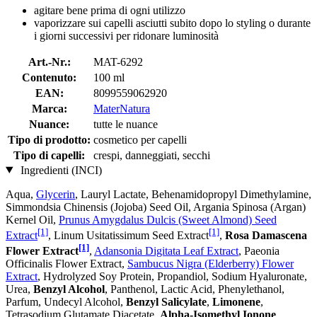
agitare bene prima di ogni utilizzo
vaporizzare sui capelli asciutti subito dopo lo styling o durante
i giorni successivi per ridonare luminosità
Art.-Nr.:
MAT-6292
Contenuto:
100 ml
EAN:
8099559062920
Marca:
MaterNatura
Nuance:
tutte le nuance
Tipo di prodotto:
cosmetico per capelli
Tipo di capelli:
crespi, danneggiati, secchi
Ingredienti (INCI)
Aqua,
Glycerin
, Lauryl Lactate, Behenamidopropyl Dimethylamine,
Simmondsia Chinensis (Jojoba) Seed Oil, Argania Spinosa (Argan)
Kernel Oil,
Prunus Amygdalus Dulcis (Sweet Almond) Seed
[1]
[1]
Extract
, Linum Usitatissimum Seed Extract
,
Rosa Damascena
[1]
Flower Extract
,
Adansonia Digitata Leaf Extract
, Paeonia
Officinalis Flower Extract,
Sambucus Nigra (Elderberry) Flower
Extract
, Hydrolyzed Soy Protein, Propandiol, Sodium Hyaluronate,
Urea,
Benzyl Alcohol
, Panthenol, Lactic Acid, Phenylethanol,
Parfum, Undecyl Alcohol,
Benzyl Salicylate
,
Limonene
,
Tetrasodium Glutamate Diacetate,
Alpha-Isomethyl Ionone
,