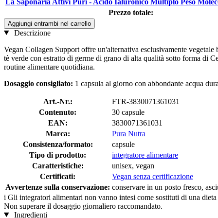
La Saponaria Attivi Puri - Acido Ialuronico Multiplo Peso Molec
Prezzo totale:
Aggiungi entrambi nel carrello
Descrizione
Vegan Collagen Support offre un'alternativa esclusivamente vegetale b
tè verde con estratto di germe di grano di alta qualità sotto forma di 
routine alimentare quotidiana.
Dosaggio consigliato:
1 capsula al giorno con abbondante acqua dura
Art.-Nr.:
FTR-3830071361031
Contenuto:
30 capsule
EAN:
3830071361031
Marca:
Pura Nutra
Consistenza/formato:
capsule
Tipo di prodotto:
integratore alimentare
Caratteristiche:
unisex, vegan
Certificati:
Vegan senza certificazione
Avvertenze sulla conservazione:
conservare in un posto fresco, asciu
i
Gli integratori alimentari non vanno intesi come sostituti di una dieta
Non superare il dosaggio giornaliero raccomandato.
Ingredienti