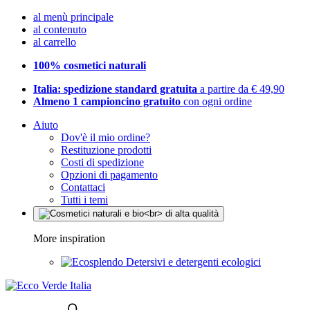
al menù principale
al contenuto
al carrello
100% cosmetici naturali
Italia: spedizione standard gratuita
a partire da € 49,90
Almeno 1 campioncino gratuito
con ogni ordine
Aiuto
Dov'è il mio ordine?
Restituzione prodotti
Costi di spedizione
Opzioni di pagamento
Contattaci
Tutti i temi
More inspiration
Detersivi e detergenti ecologici