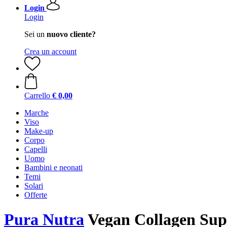
Login
Login
Sei un
nuovo cliente?
Crea un account
Carrello
€ 0,00
Marche
Viso
Make-up
Corpo
Capelli
Uomo
Bambini e neonati
Temi
Solari
Offerte
Pura Nutra
Vegan Collagen Supp