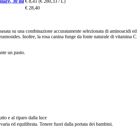
olare, 30 ml
€ 8,41
(€ 280,33 / L)
€ 28,40
asata su una combinazione accuratamente selezionata di aminoacidi ed es
Ceramosides. Inoltre, la rosa canina funge da fonte naturale di vitamina 
nte un pasto.
tto e al riparo dalla luce
 varia ed equilibrata. Tenere fuori dalla portata dei bambini.