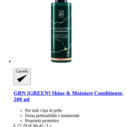
Carrello
GRN [GREEN]
Shine & Moisture Conditioner,
200 ml
Per tutti i tipi di pelle
Dona pettinabilità e luminosità
Proprietà protettive
€ 17,29
(€ 86,45 / L)