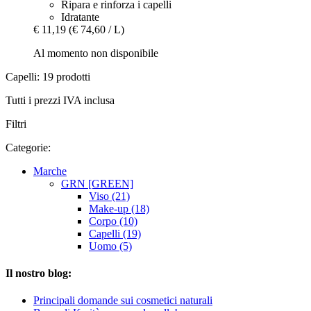
Ripara e rinforza i capelli
Idratante
€ 11,19
(€ 74,60 / L)
Al momento non disponibile
Capelli: 19 prodotti
Tutti i prezzi IVA inclusa
Filtri
Categorie:
Marche
GRN [GREEN]
Viso (21)
Make-up (18)
Corpo (10)
Capelli (19)
Uomo (5)
Il nostro blog:
Principali domande sui cosmetici naturali