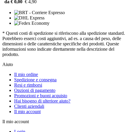
da € 0,00
€ 4,90
* Questi costi di spedizione si riferiscono alla spedizione standard.
Potrebbero esserci costi aggiuntivi, ad es. a causa del peso, delle
dimensioni o delle caratterstiche specifiche dei prodotti. Queste
informazioni sono indicate direttamente nella descrizione del
prodotto.
Aiuto
Il mio ordine
Spedizione e consegna
Resi e rimborsi
Opzioni di pagamento
Promozioni e buoni acquisto
Hai bisogno di ulteriore aiuto?
Clienti aziendali
Il mio account
Il mio account
Login