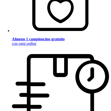
Almeno 1 campioncino gratuito
con ogni ordine