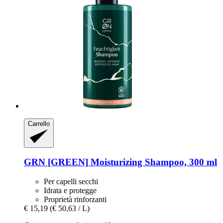
Carrello
GRN [GREEN]
Moisturizing Shampoo, 300 ml
Per capelli secchi
Idrata e protegge
Proprietà rinforzanti
€ 15,19
(€ 50,63 / L)