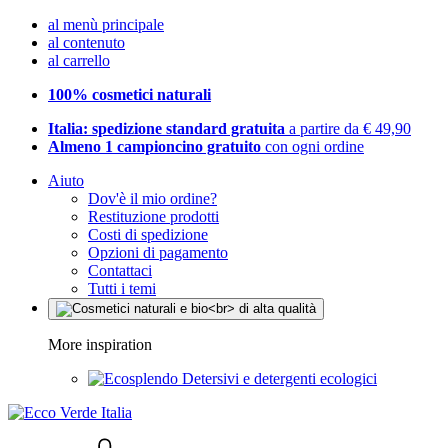
al menù principale
al contenuto
al carrello
100% cosmetici naturali
Italia: spedizione standard gratuita
a partire da € 49,90
Almeno 1 campioncino gratuito
con ogni ordine
Aiuto
Dov'è il mio ordine?
Restituzione prodotti
Costi di spedizione
Opzioni di pagamento
Contattaci
Tutti i temi
More inspiration
Detersivi e detergenti ecologici