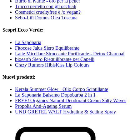
Burro di Karitè - oro per la pelle!
Trucco perfetto con gli occhiali
Cosmetici crueltyfree e /o vegan?
Sebo-Lift Domus Olea Toscana
Scopri Ecco Verde:
La Saponaria
Fitocose Jalus Siero Equilibrante
Latte Micellare Struccante Purificante - Detox Charcoal
bioearth Siero Riequilibrante per Capelli
Crazy Rumors HibisKiss Lip Colours
Nuovi prodotti:
Kerala Summer Glow - Olio Corpo Scintillante
La Saponaria Balsamo Dopobarba 2 in 1
FREE! Organics Natural Deodorant Cream Salty Waves
Propolia Anti-Ageing Serum
UND GRETEL WALT Hydrating & Setting Spray