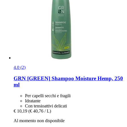
4.0 (2)
GRN [GREEN]
Shampoo Moisture Hemp, 250
ml
Per capelli secchi e fragili
Idratante
Con tensioattivi delicati
€ 10,19
(€ 40,76 / L)
Al momento non disponibile