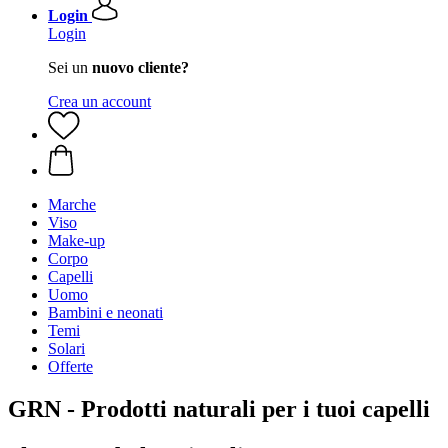
Login
Login
Sei un
nuovo cliente?
Crea un account
Marche
Viso
Make-up
Corpo
Capelli
Uomo
Bambini e neonati
Temi
Solari
Offerte
GRN - Prodotti naturali per i tuoi capelli