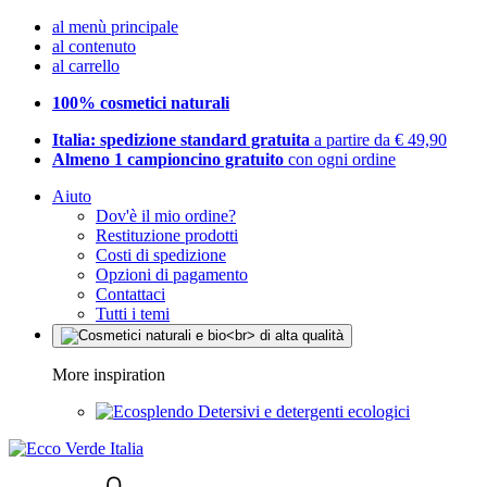
al menù principale
al contenuto
al carrello
100% cosmetici naturali
Italia: spedizione standard gratuita
a partire da € 49,90
Almeno 1 campioncino gratuito
con ogni ordine
Aiuto
Dov'è il mio ordine?
Restituzione prodotti
Costi di spedizione
Opzioni di pagamento
Contattaci
Tutti i temi
More inspiration
Detersivi e detergenti ecologici