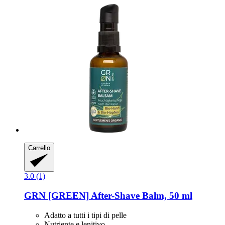
Carrello
3.0 (1)
GRN [GREEN]
After-​Shave Balm, 50 ml
Adatto a tutti i tipi di pelle
Nutriente e lenitivo