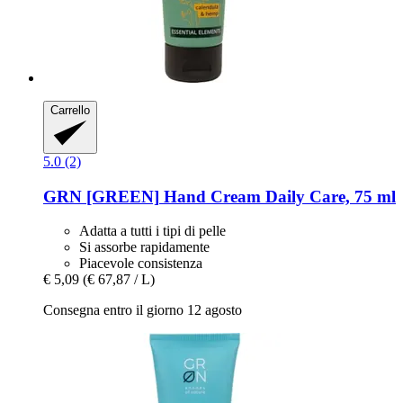
Carrello
5.0 (2)
GRN [GREEN]
Hand Cream Daily Care, 75 ml
Adatta a tutti i tipi di pelle
Si assorbe rapidamente
Piacevole consistenza
€ 5,09
(€ 67,87 / L)
Consegna entro il giorno 12 agosto