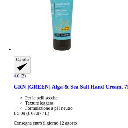
Carrello
4.0 (2)
GRN [GREEN]
Alga & Sea Salt Hand Cream, 7
Per le pelli secche
Texture leggera
Formulazione a pH neutro
€ 5,09
(€ 67,87 / L)
Consegna entro il giorno 12 agosto