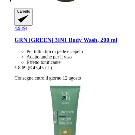
Carrello
4.9 (9)
GRN [GREEN]
3IN1 Body Wash, 200 ml
Per tutti i tipi di pelle e capelli
Adatto anche per il viso
Effetto tonificante
€ 8,69
(€ 43,45 / L)
Consegna entro il giorno 12 agosto