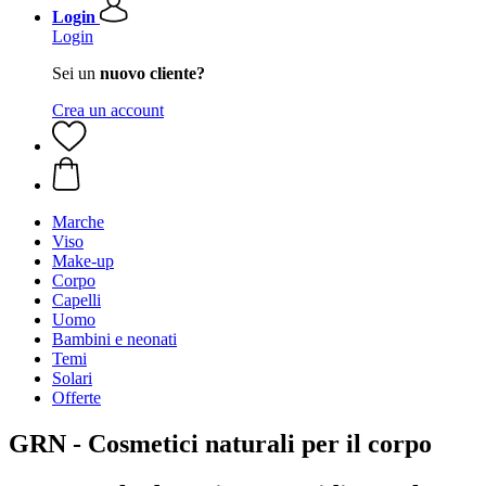
Login
Login
Sei un
nuovo cliente?
Crea un account
Marche
Viso
Make-up
Corpo
Capelli
Uomo
Bambini e neonati
Temi
Solari
Offerte
GRN - Cosmetici naturali per il corpo