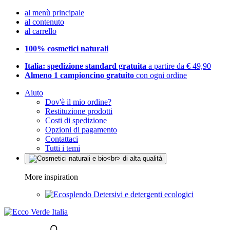
al menù principale
al contenuto
al carrello
100% cosmetici naturali
Italia: spedizione standard gratuita
a partire da € 49,90
Almeno 1 campioncino gratuito
con ogni ordine
Aiuto
Dov'è il mio ordine?
Restituzione prodotti
Costi di spedizione
Opzioni di pagamento
Contattaci
Tutti i temi
More inspiration
Detersivi e detergenti ecologici