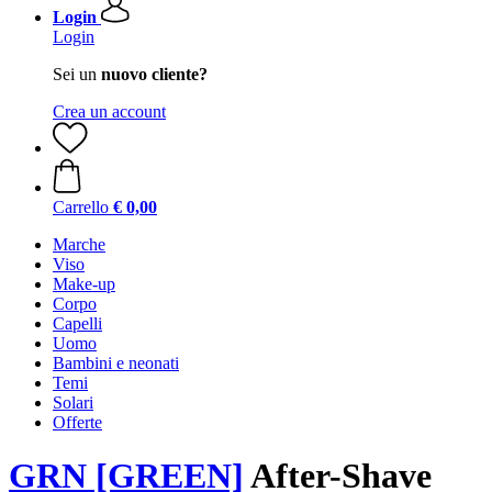
Login
Login
Sei un
nuovo cliente?
Crea un account
Carrello
€ 0,00
Marche
Viso
Make-up
Corpo
Capelli
Uomo
Bambini e neonati
Temi
Solari
Offerte
GRN [GREEN]
After-Shave