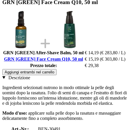
GRN [GREEN] Face Cream Q10, 50 ml
GRN [GREEN] After-Shave Balm, 50 ml
€ 14,19
(€ 283,80 / L)
GRN [GREEN] Face Cream Q10, 50 ml
€ 15,19
(€ 303,80 / L)
Prezzo totale:
€ 29,38
Aggiungi entrambi nel carrello
Descrizione
Ingredienti selezionati nutrono in modo ottimale la pelle degli
uomini dopo la rasatura. l'olio di semi di canapa e l'estratto di fiori di
luppolo forniscono un'intensa idratazione, mentre gli oli di mandorle
e di jojoba leniscono la pelle rendendola morbida ed elastica.
Modo d'uso:
applicare sulla pelle dopo la rasatura e massaggiare
delicatamente fino a completo assorbimento.
Art.-Nr.:
BEN-30491