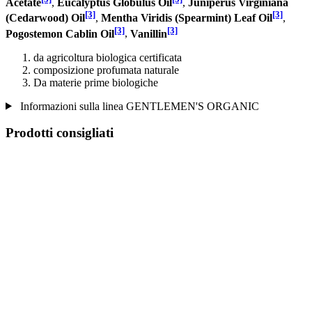
Acetate
,
Eucalyptus Globulus Oil
,
Juniperus Virginiana
[3]
[3]
(Cedarwood) Oil
,
Mentha Viridis (Spearmint) Leaf Oil
,
[3]
[3]
Pogostemon Cablin Oil
,
Vanillin
da agricoltura biologica certificata
composizione profumata naturale
Da materie prime biologiche
Informazioni sulla linea GENTLEMEN'S ORGANIC
Prodotti consigliati