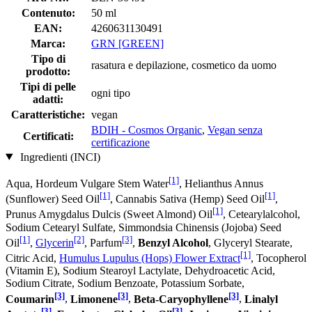
Contenuto:
50 ml
EAN:
4260631130491
Marca:
GRN [GREEN]
Tipo di
rasatura e depilazione, cosmetico da uomo
prodotto:
Tipi di pelle
ogni tipo
adatti:
Caratteristiche:
vegan
BDIH - Cosmos Organic
,
Vegan senza
Certificati:
certificazione
Ingredienti (INCI)
[1]
Aqua, Hordeum Vulgare Stem Water
, Helianthus Annus
[1]
[1]
(Sunflower) Seed Oil
, Cannabis Sativa (Hemp) Seed Oil
,
[1]
Prunus Amygdalus Dulcis (Sweet Almond) Oil
, Cetearylalcohol,
Sodium Cetearyl Sulfate, Simmondsia Chinensis (Jojoba) Seed
[1]
[2]
[3]
Oil
,
Glycerin
, Parfum
,
Benzyl Alcohol
, Glyceryl Stearate,
[1]
Citric Acid,
Humulus Lupulus (Hops) Flower Extract
, Tocopherol
(Vitamin E), Sodium Stearoyl Lactylate, Dehydroacetic Acid,
Sodium Citrate, Sodium Benzoate, Potassium Sorbate,
[3]
[3]
[3]
Coumarin
,
Limonene
,
Beta-Caryophyllene
,
Linalyl
[3]
[3]