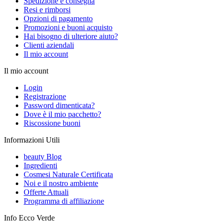
Spedizione e consegna
Resi e rimborsi
Opzioni di pagamento
Promozioni e buoni acquisto
Hai bisogno di ulteriore aiuto?
Clienti aziendali
Il mio account
Il mio account
Login
Registrazione
Password dimenticata?
Dove è il mio pacchetto?
Riscossione buoni
Informazioni Utili
beauty Blog
Ingredienti
Cosmesi Naturale Certificata
Noi e il nostro ambiente
Offerte Attuali
Programma di affiliazione
Info Ecco Verde