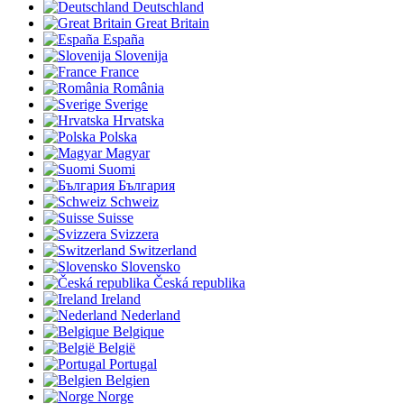
Deutschland
Great Britain
España
Slovenija
France
România
Sverige
Hrvatska
Polska
Magyar
Suomi
България
Schweiz
Suisse
Svizzera
Switzerland
Slovensko
Česká republika
Ireland
Nederland
Belgique
België
Portugal
Belgien
Norge