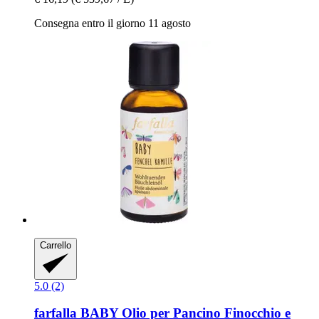
Consegna entro il giorno 11 agosto
Carrello
5.0 (2)
farfalla
BABY Olio per Pancino Finocchio e