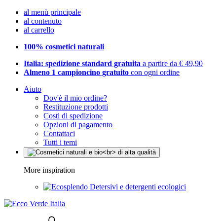
al menù principale
al contenuto
al carrello
100% cosmetici naturali
Italia: spedizione standard gratuita
a partire da € 49,90
Almeno 1 campioncino gratuito
con ogni ordine
Aiuto
Dov'è il mio ordine?
Restituzione prodotti
Costi di spedizione
Opzioni di pagamento
Contattaci
Tutti i temi
More inspiration
Detersivi e detergenti ecologici