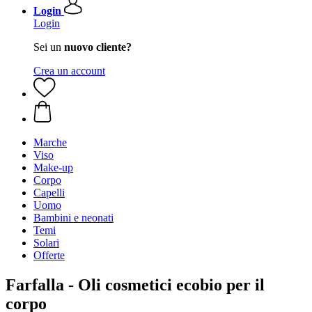
Login
Login
Sei un
nuovo cliente?
Crea un account
Marche
Viso
Make-up
Corpo
Capelli
Uomo
Bambini e neonati
Temi
Solari
Offerte
Farfalla - Oli cosmetici ecobio per il
corpo