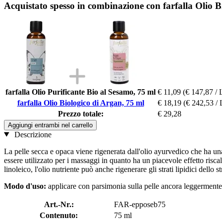
Acquistato spesso in combinazione con farfalla Olio B
farfalla Olio Purificante Bio al Sesamo, 75 ml
€ 11,09
(€ 147,87 / 
farfalla Olio Biologico di Argan, 75 ml
€ 18,19
(€ 242,53 / 
Prezzo totale:
€ 29,28
Aggiungi entrambi nel carrello
Descrizione
La pelle secca e opaca viene rigenerata dall'olio ayurvedico che ha un
essere utilizzato per i massaggi in quanto ha un piacevole effetto riscal
linoleico, l'olio nutriente può anche rigenerare gli strati lipidici dello s
Modo d'uso:
applicare con parsimonia sulla pelle ancora leggerment
Art.-Nr.:
FAR-epposeb75
Contenuto:
75 ml