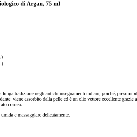
iologico di Argan, 75 ml
L)
L)
a lunga tradizione negli antichi insegnamenti indiani, poiché, presumibi
dante, viene assorbito dalla pelle ed è un olio vettore eccellente grazie ag
trato corneo.
e umida e massaggiare delicatamente.