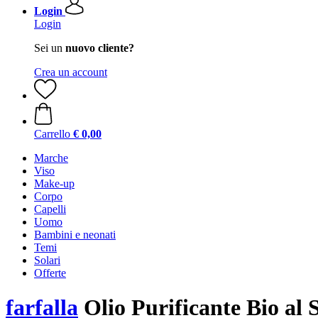
Login
Login
Sei un
nuovo cliente?
Crea un account
Carrello
€ 0,00
Marche
Viso
Make-up
Corpo
Capelli
Uomo
Bambini e neonati
Temi
Solari
Offerte
farfalla
Olio Purificante Bio al 