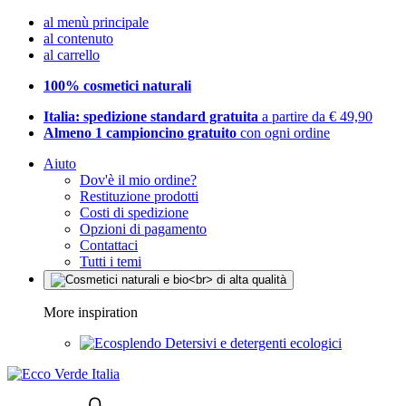
al menù principale
al contenuto
al carrello
100% cosmetici naturali
Italia: spedizione standard gratuita
a partire da € 49,90
Almeno 1 campioncino gratuito
con ogni ordine
Aiuto
Dov'è il mio ordine?
Restituzione prodotti
Costi di spedizione
Opzioni di pagamento
Contattaci
Tutti i temi
More inspiration
Detersivi e detergenti ecologici