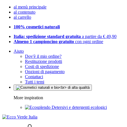
al menù principale
al contenuto
al carrello
100% cosmetici naturali
Italia: spedizione standard gratuita
a partire da € 49,90
Almeno 1 campioncino gratuito
con ogni ordine
Aiuto
Dov'è il mio ordine?
Restituzione prodotti
Costi di spedizione
Opzioni di pagamento
Contattaci
Tutti i temi
More inspiration
Detersivi e detergenti ecologici