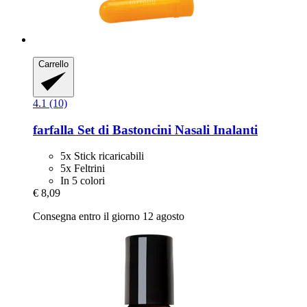
Carrello
4.1 (10)
farfalla
Set di Bastoncini Nasali Inalanti
5x Stick ricaricabili
5x Feltrini
In 5 colori
€ 8,09
Consegna entro il giorno 12 agosto