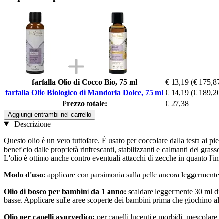
farfalla Olio di Cocco Bio, 75 ml
€ 13,19
(€ 175,87
farfalla Olio Biologico di Mandorla Dolce, 75 ml
€ 14,19
(€ 189,20
Prezzo totale:
€ 27,38
Aggiungi entrambi nel carrello
Descrizione
Questo olio è un vero tuttofare. È usato per coccolare dalla testa ai pied
beneficio dalle proprietà rinfrescanti, stabilizzanti e calmanti del gras
L'olio è ottimo anche contro eventuali attacchi di zecche in quanto l'in
Modo d'uso:
applicare con parsimonia sulla pelle ancora leggerment
Olio di bosco per bambini da 1 anno:
scaldare leggermente 30 ml di 
basse. Applicare sulle aree scoperte dei bambini prima che giochino al
Olio per capelli ayurvedico:
per capelli lucenti e morbidi, mescolare 