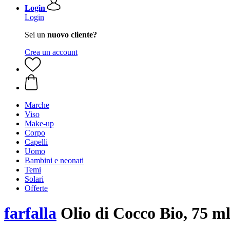
Login
Login
Sei un
nuovo cliente?
Crea un account
Marche
Viso
Make-up
Corpo
Capelli
Uomo
Bambini e neonati
Temi
Solari
Offerte
farfalla
Olio di Cocco Bio, 75 m