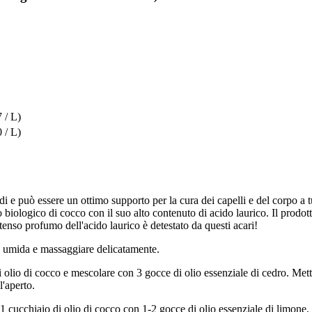
 / L)
 / L)
i e può essere un ottimo supporto per la cura dei capelli e del corpo a tutt
so biologico di cocco con il suo alto contenuto di acido laurico. Il prodo
tenso profumo dell'acido laurico è detestato da questi acari!
e umida e massaggiare delicatamente.
olio di cocco e mescolare con 3 gocce di olio essenziale di cedro. Mette
l'aperto.
1 cucchiaio di olio di cocco con 1-2 gocce di olio essenziale di limone, d