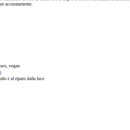
uare accuratamente.
isex, vegan
e
tto e al riparo dalla luce