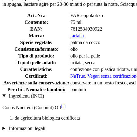
in spugna, lasciare agire per 20-30 minuti o per tutta la notte. Sciacq
Art.-Nr.:
FAR-eppokob75
Contenuto:
75 ml
EAN:
7612534030922
Marca:
farfalla
Specie vegetale:
palma da cocco
Consistenza/formato:
olio
Tipo di prodotto:
olio per la pelle
Tipi di pelle adatti:
irritata, secca
Caratteristiche:
confezione con plastica ridotta, un
Certificati:
NaTrue
,
Vegan senza certificazion
Avvertenze sulla conservazione:
conservare in un posto fresco, asciu
Per chi - Neonati e bambini:
bambini
Ingredienti (INCI)
[1]
Cocos Nucifera (Coconut) Oil
da agricoltura biologica certificata
Informazioni legali