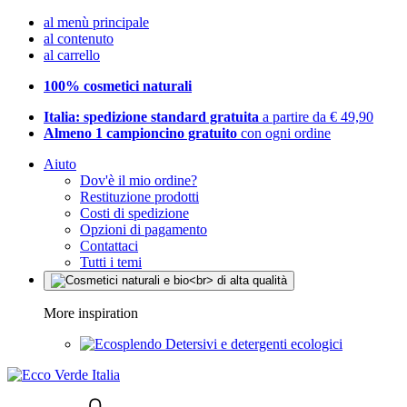
al menù principale
al contenuto
al carrello
100% cosmetici naturali
Italia: spedizione standard gratuita
a partire da € 49,90
Almeno 1 campioncino gratuito
con ogni ordine
Aiuto
Dov'è il mio ordine?
Restituzione prodotti
Costi di spedizione
Opzioni di pagamento
Contattaci
Tutti i temi
More inspiration
Detersivi e detergenti ecologici