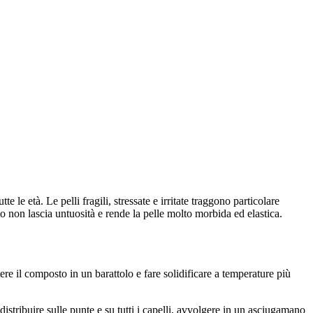
e le età. Le pelli fragili, stressate e irritate traggono particolare
tto non lascia untuosità e rende la pelle molto morbida ed elastica.
re il composto in un barattolo e fare solidificare a temperature più
istribuire sulle punte e su tutti i capelli, avvolgere in un asciugamano