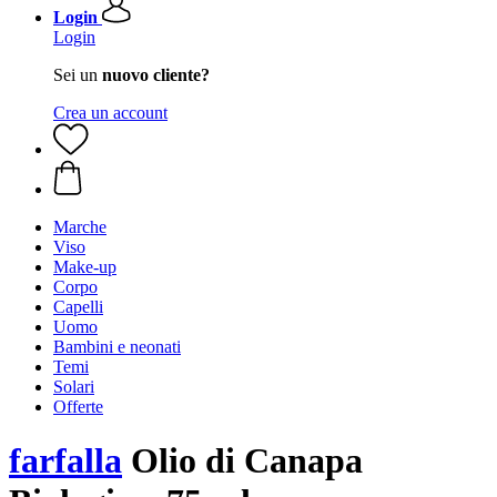
Login
Login
Sei un
nuovo cliente?
Crea un account
Marche
Viso
Make-up
Corpo
Capelli
Uomo
Bambini e neonati
Temi
Solari
Offerte
farfalla
Olio di Canapa