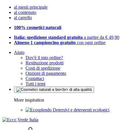
al menù principale
al contenuto
al carrello
100% cosmetici naturali
Italia: spedizione standard gratuita
a partire da € 49,90
Almeno 1 campioncino gratuito
con ogni ordine
Aiuto
Dov'è il mio ordine?
Restituzione prodotti
Costi di spedizione
Opzioni di pagamento
Contattaci
Tutti i temi
More inspiration
Detersivi e detergenti ecologici