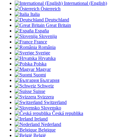
International (English)
Österreich
Italia
Deutschland
Great Britain
España
Slovenija
France
România
Sverige
Hrvatska
Polska
Magyar
Suomi
България
Schweiz
Suisse
Svizzera
Switzerland
Slovensko
Česká republika
Ireland
Nederland
Belgique
België