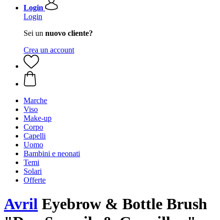
Login
Login
Sei un
nuovo cliente?
Crea un account
Marche
Viso
Make-up
Corpo
Capelli
Uomo
Bambini e neonati
Temi
Solari
Offerte
Avril
Eyebrow & Bottle Brush