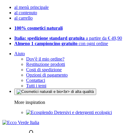
al menù principale
al contenuto
al carrello
100% cosmetici naturali
Italia: spedizione standard gratuita
a partire da € 49,90
Almeno 1 campioncino gratuito
con ogni ordine
Aiuto
Dov'è il mio ordine?
Restituzione prodotti
Costi di spedizione
Opzioni di pagamento
Contattaci
Tutti i temi
More inspiration
Detersivi e detergenti ecologici