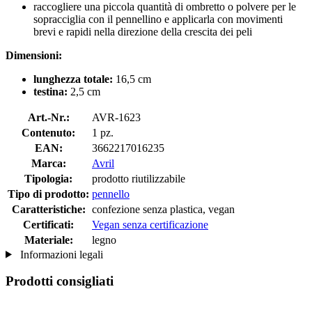
raccogliere una piccola quantità di ombretto o polvere per le
sopracciglia con il pennellino e applicarla con movimenti
brevi e rapidi nella direzione della crescita dei peli
Dimensioni:
lunghezza totale:
16,5 cm
testina:
2,5 cm
Art.-Nr.:
AVR-1623
Contenuto:
1 pz.
EAN:
3662217016235
Marca:
Avril
Tipologia:
prodotto riutilizzabile
Tipo di prodotto:
pennello
Caratteristiche:
confezione senza plastica, vegan
Certificati:
Vegan senza certificazione
Materiale:
legno
Informazioni legali
Prodotti consigliati