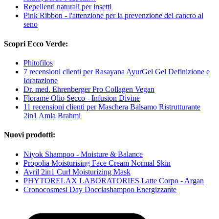
Repellenti naturali per insetti
Pink Ribbon - l'attenzione per la prevenzione del cancro al
seno
Scopri Ecco Verde:
Phitofilos
7 recensioni clienti per Rasayana AyurGel Gel Definizione e
Idratazione
Dr. med. Ehrenberger Pro Collagen Vegan
Florame Olio Secco - Infusion Divine
11 recensioni clienti per Maschera Balsamo Ristrutturante
2in1 Amla Brahmi
Nuovi prodotti:
Niyok Shampoo - Moisture & Balance
Propolia Moisturising Face Cream Normal Skin
Avril 2in1 Curl Moisturizing Mask
PHYTORELAX LABORATORIES Latte Corpo - Argan
Cronocosmesi Day Docciashampoo Energizzante