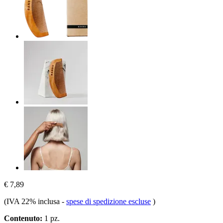
€ 7,89
(IVA 22% inclusa
-
spese di spedizione escluse
)
Contenuto:
1 pz.