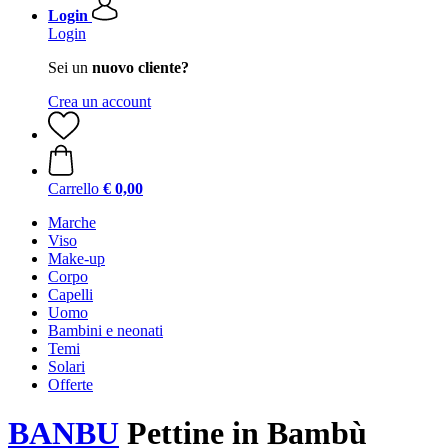
Login
Login
Sei un
nuovo cliente?
Crea un account
Carrello
€ 0,00
Marche
Viso
Make-up
Corpo
Capelli
Uomo
Bambini e neonati
Temi
Solari
Offerte
BANBU
Pettine in Bambù