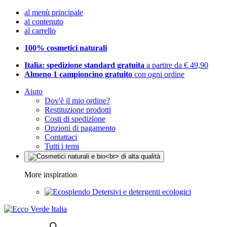
al menù principale
al contenuto
al carrello
100% cosmetici naturali
Italia: spedizione standard gratuita
a partire da € 49,90
Almeno 1 campioncino gratuito
con ogni ordine
Aiuto
Dov'è il mio ordine?
Restituzione prodotti
Costi di spedizione
Opzioni di pagamento
Contattaci
Tutti i temi
More inspiration
Detersivi e detergenti ecologici