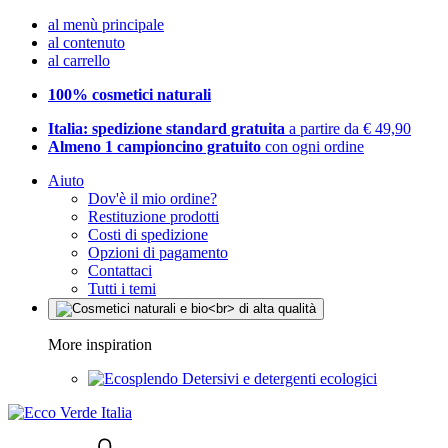
al menù principale
al contenuto
al carrello
100% cosmetici naturali
Italia: spedizione standard gratuita
a partire da € 49,90
Almeno 1 campioncino gratuito
con ogni ordine
Aiuto
Dov'è il mio ordine?
Restituzione prodotti
Costi di spedizione
Opzioni di pagamento
Contattaci
Tutti i temi
More inspiration
Detersivi e detergenti ecologici