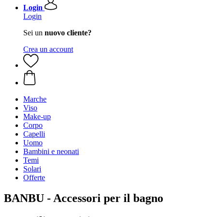
Login
Login
Sei un
nuovo cliente?
Crea un account
Marche
Viso
Make-up
Corpo
Capelli
Uomo
Bambini e neonati
Temi
Solari
Offerte
BANBU - Accessori per il bagno