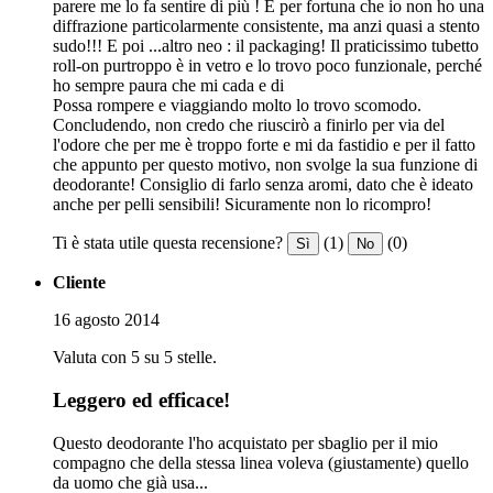
parere me lo fa sentire di più ! E per fortuna che io non ho una
diffrazione particolarmente consistente, ma anzi quasi a stento
sudo!!! E poi ...altro neo : il packaging! Il praticissimo tubetto
roll-on purtroppo è in vetro e lo trovo poco funzionale, perché
ho sempre paura che mi cada e di
Possa rompere e viaggiando molto lo trovo scomodo.
Concludendo, non credo che riuscirò a finirlo per via del
l'odore che per me è troppo forte e mi da fastidio e per il fatto
che appunto per questo motivo, non svolge la sua funzione di
deodorante! Consiglio di farlo senza aromi, dato che è ideato
anche per pelli sensibili! Sicuramente non lo ricompro!
Ti è stata utile questa recensione?
(1)
(0)
Sì
No
Cliente
16 agosto 2014
Valuta con 5 su 5 stelle.
Leggero ed efficace!
Questo deodorante l'ho acquistato per sbaglio per il mio
compagno che della stessa linea voleva (giustamente) quello
da uomo che già usa...