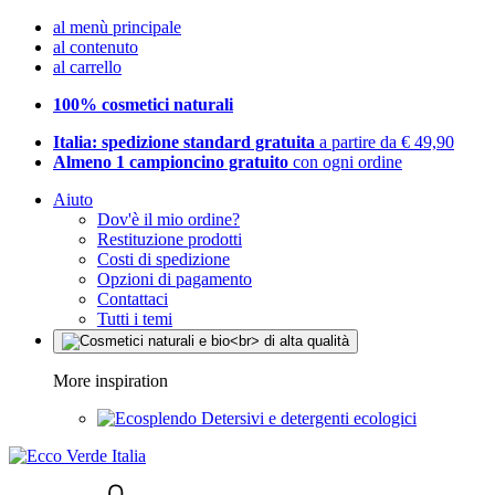
al menù principale
al contenuto
al carrello
100% cosmetici naturali
Italia: spedizione standard gratuita
a partire da € 49,90
Almeno 1 campioncino gratuito
con ogni ordine
Aiuto
Dov'è il mio ordine?
Restituzione prodotti
Costi di spedizione
Opzioni di pagamento
Contattaci
Tutti i temi
More inspiration
Detersivi e detergenti ecologici