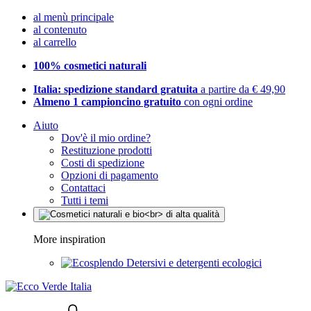
al menù principale
al contenuto
al carrello
100% cosmetici naturali
Italia: spedizione standard gratuita
a partire da € 49,90
Almeno 1 campioncino gratuito
con ogni ordine
Aiuto
Dov'è il mio ordine?
Restituzione prodotti
Costi di spedizione
Opzioni di pagamento
Contattaci
Tutti i temi
More inspiration
Detersivi e detergenti ecologici