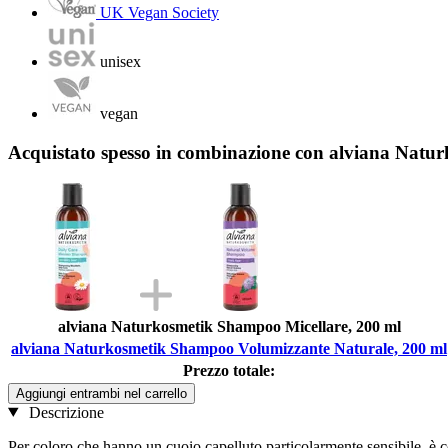
UK Vegan Society
unisex
vegan
Acquistato spesso in combinazione con alviana Natu
alviana Naturkosmetik Shampoo Micellare, 200 ml
alviana Naturkosmetik Shampoo Volumizzante Naturale, 200 ml
Prezzo totale:
Aggiungi entrambi nel carrello
Descrizione
Per coloro che hanno un cuoio capelluto particolarmente sensibile, è con