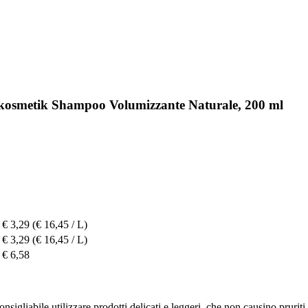
rkosmetik Shampoo Volumizzante Naturale, 200 ml
€ 3,29
(€ 16,45 / L)
€ 3,29
(€ 16,45 / L)
€ 6,58
sigliabile utilizzare prodotti delicati e leggeri, che non causino pruriti