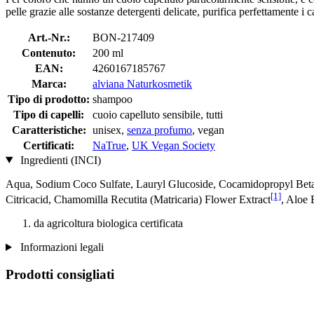
pelle grazie alle sostanze detergenti delicate, purifica perfettamente i ca
Art.-Nr.:
BON-217409
Contenuto:
200 ml
EAN:
4260167185767
Marca:
alviana Naturkosmetik
Tipo di prodotto:
shampoo
Tipo di capelli:
cuoio capelluto sensibile, tutti
Caratteristiche:
unisex,
senza profumo
, vegan
Certificati:
NaTrue
,
UK Vegan Society
Ingredienti (INCI)
Aqua, Sodium Coco­ Sulfate, Lauryl Glucoside, Cocamidopropyl Beta
[1]
Citricacid, Chamomilla Recutita (Matricaria) Flower Extract
, Aloe 
da agricoltura biologica certificata
Informazioni legali
Prodotti consigliati