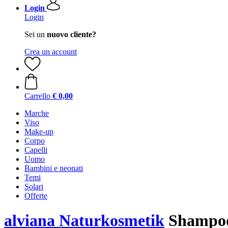
Login
Login
Sei un
nuovo cliente?
Crea un account
Carrello
€ 0,00
Marche
Viso
Make-up
Corpo
Capelli
Uomo
Bambini e neonati
Temi
Solari
Offerte
alviana Naturkosmetik
Shampoo 