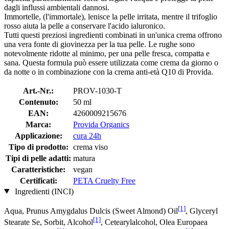
dagli influssi ambientali dannosi.
Immortelle, (l'immortale), lenisce la pelle irritata, mentre il trifoglio
rosso aiuta la pelle a conservare l'acido ialuronico.
Tutti questi preziosi ingredienti combinati in un'unica crema offrono
una vera fonte di giovinezza per la tua pelle. Le rughe sono
notevolmente ridotte al minimo, per una pelle fresca, compatta e
sana. Questa formula può essere utilizzata come crema da giorno o
da notte o in combinazione con la crema anti-età Q10 di Provida.
Art.-Nr.:
PROV-1030-T
Contenuto:
50 ml
EAN:
4260009215676
Marca:
Provida Organics
Applicazione:
cura 24h
Tipo di prodotto:
crema viso
Tipi di pelle adatti:
matura
Caratteristiche:
vegan
Certificati:
PETA Cruelty Free
Ingredienti (INCI)
[1]
Aqua, Prunus Amygdalus Dulcis (Sweet Almond) Oil
, Glyceryl
[1]
Stearate Se, Sorbit, Alcohol
, Cetearylalcohol, Olea Europaea