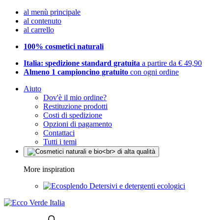
al menù principale
al contenuto
al carrello
100% cosmetici naturali
Italia: spedizione standard gratuita
a partire da € 49,90
Almeno 1 campioncino gratuito
con ogni ordine
Aiuto
Dov'è il mio ordine?
Restituzione prodotti
Costi di spedizione
Opzioni di pagamento
Contattaci
Tutti i temi
More inspiration
Detersivi e detergenti ecologici