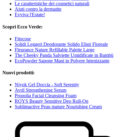
Le caratteristiche dei cosmetici naturali
Aiuti contro la dermatite
Evviva l'Estate!
Scopri Ecco Verde:
Fitocose
Solidi Leggeri Deodorante Solido Elisir Floreale
Fleurance Nature Refillable Palette Large
The Cheeky Panda Salviette Umidificate in Bambù
EcoPowder Sapone Mani in Polvere Igienizzante
Nuovi prodotti:
Niyok Gel Doccia - Soft Serenity
Avril Strengthening Serum
Propolia Facial Cleansing Foam
ROYS Beauty Sensitive Deo Roll-On
Sublimactive Peau mature Nourishing Cream