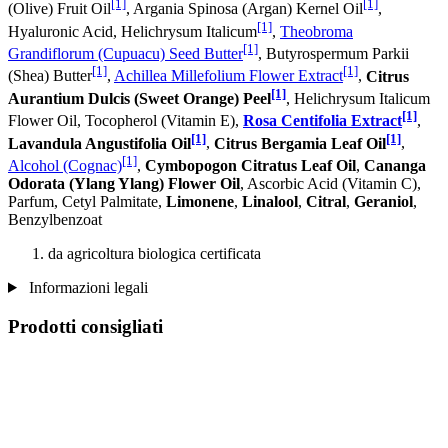
[1]
[1]
(Olive) Fruit Oil
, Argania Spinosa (Argan) Kernel Oil
,
[1]
Hyaluronic Acid, Helichrysum Italicum
,
Theobroma
[1]
Grandiflorum (Cupuacu) Seed Butter
, Butyrospermum Parkii
[1]
[1]
(Shea) Butter
,
Achillea Millefolium Flower Extract
,
Citrus
[1]
Aurantium Dulcis (Sweet Orange) Peel
, Helichrysum Italicum
[1]
Flower Oil, Tocopherol (Vitamin E),
Rosa Centifolia Extract
,
[1]
[1]
Lavandula Angustifolia Oil
,
Citrus Bergamia Leaf Oil
,
[1]
Alcohol (Cognac)
,
Cymbopogon Citratus Leaf Oil
,
Cananga
Odorata (Ylang Ylang) Flower Oil
, Ascorbic Acid (Vitamin C),
Parfum, Cetyl Palmitate,
Limonene
,
Linalool
,
Citral
,
Geraniol
,
Benzylbenzoat
da agricoltura biologica certificata
Informazioni legali
Prodotti consigliati