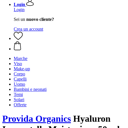
Login
Login
Sei un
nuovo cliente?
Crea un account
Marche
Viso
Make-up
Corpo
Capelli
Uomo
Bambini e neonati
Temi
Solari
Offerte
Provida Organics
Hyaluron