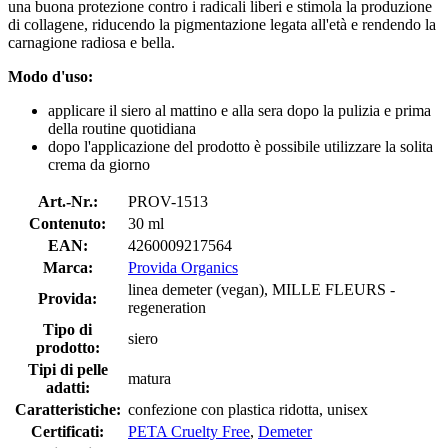
una buona protezione contro i radicali liberi e stimola la produzione
di collagene, riducendo la pigmentazione legata all'età e rendendo la
carnagione radiosa e bella.
Modo d'uso:
applicare il siero al mattino e alla sera dopo la pulizia e prima
della routine quotidiana
dopo l'applicazione del prodotto è possibile utilizzare la solita
crema da giorno
Art.-Nr.:
PROV-1513
Contenuto:
30 ml
EAN:
4260009217564
Marca:
Provida Organics
linea demeter (vegan), MILLE FLEURS -
Provida:
regeneration
Tipo di
siero
prodotto:
Tipi di pelle
matura
adatti:
Caratteristiche:
confezione con plastica ridotta, unisex
Certificati:
PETA Cruelty Free
,
Demeter