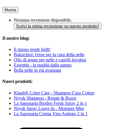
Mostra
Nessuna recensione disponibile.
Scrivi la prima recensione su questo prodotto!
Il nostro blog:
Il riposo rende belli!
Bakuchiol: l'eroe per la cura della pelle
Olio di argan per pelle e capelli favolosi
Essentiq - la qualità dalla natura
Bella pelle in età avanzata
Nuovi prodotti:
Khadi® Color Care - Shampoo Cura Colore
Niyok Shampoo - Repair & Boost
La Saponaria Biodeo Fresh Spray 2 in 1
Niyok Spray Leave-In - Moisture Mist
La Saponaria Crema Viso Antiage 2 in 1