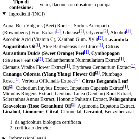
Tipo di
vetro, flacone con dosatore a pompa
confezione:
Ingredienti (INCI)
[1]
Aqua, Beta Vulgaris (Beet) Root
, Sorbus Aucuparia
[1]
[2]
[2]
[1]
(Rowanberry) Fruit Extract
, Glucose
, Glycerin
, Alcohol
,
[2]
Ascorbic Acid (Vitamin C), Xanthan Gum, Xylit
,
Lavandula
[1]
[1]
Angustifolia Oil
, Aloe Barbadensis Leaf Juice
,
Citrus
[1]
Aurantium Dulcis (Sweet Orange) Peel
,
Cymbopogon
[2]
[1]
Citratus Leaf Oil
, Helianthemum Nummularium Extract
,
[1]
[1]
Clematis Vitalba Flower Extract
, Erythraea Centaurium Extract
,
[2]
Cananga Odorata (Ylang Ylang) Flower Oil
, Plumbago
[1]
[1]
Rosea
, Verbena Officinalis Extract
,
Citrus Bergamia Leaf
[2]
[1]
Oil
, Cichorium Intybus Extract, Impatiens Capensis Extract
,
Mimulus Ringens Extract, Gentiana Lutea (Gentian) Root Extract,
Scleranthus Annus Extract, Hottonic Palustris Extract,
Pelargonium
[1]
Graveolens (Rose Geranium) Oil
, Agrimonia Eupatoria Extract,
Linalool
,
Limonene
,
Citral
, Citronellal,
Geraniol
, Benzylbenzoat
da agricoltura biologica certificata
certificato demeter
Informazioni legali