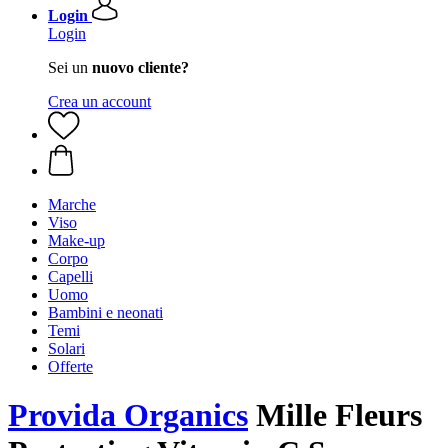
Login
Login
Sei un
nuovo cliente?
Crea un account
Marche
Viso
Make-up
Corpo
Capelli
Uomo
Bambini e neonati
Temi
Solari
Offerte
Provida Organics
Mille Fleurs