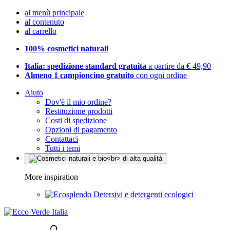
al menù principale
al contenuto
al carrello
100% cosmetici naturali
Italia: spedizione standard gratuita
a partire da € 49,90
Almeno 1 campioncino gratuito
con ogni ordine
Aiuto
Dov'è il mio ordine?
Restituzione prodotti
Costi di spedizione
Opzioni di pagamento
Contattaci
Tutti i temi
More inspiration
Detersivi e detergenti ecologici