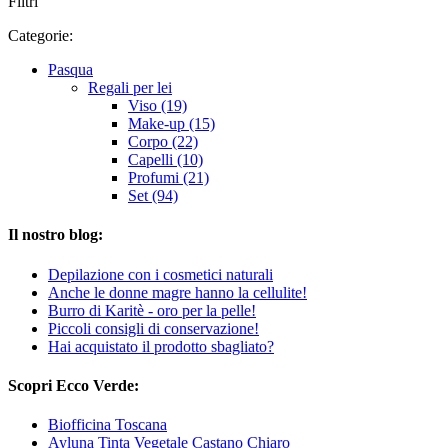
Filtri
Categorie:
Pasqua
Regali per lei
Viso (19)
Make-up (15)
Corpo (22)
Capelli (10)
Profumi (21)
Set (94)
Il nostro blog:
Depilazione con i cosmetici naturali
Anche le donne magre hanno la cellulite!
Burro di Karitè - oro per la pelle!
Piccoli consigli di conservazione!
Hai acquistato il prodotto sbagliato?
Scopri Ecco Verde:
Biofficina Toscana
Ayluna Tinta Vegetale Castano Chiaro