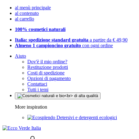
al menù principale
al contenuto
al carrello
100% cosmetici naturali
Italia: spedizione standard gratuita
a partire da € 49,90
Almeno 1 campioncino gratuito
con ogni ordine
Aiuto
Dov'è il mio ordine?
Restituzione prodotti
Costi di spedizione
Opzioni di pagamento
Contattaci
Tutti i temi
More inspiration
Detersivi e detergenti ecologici