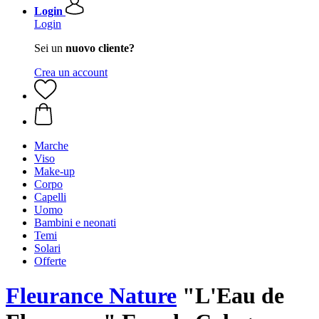
Login
Login
Sei un
nuovo cliente?
Crea un account
Marche
Viso
Make-up
Corpo
Capelli
Uomo
Bambini e neonati
Temi
Solari
Offerte
Fleurance Nature
"L'Eau de