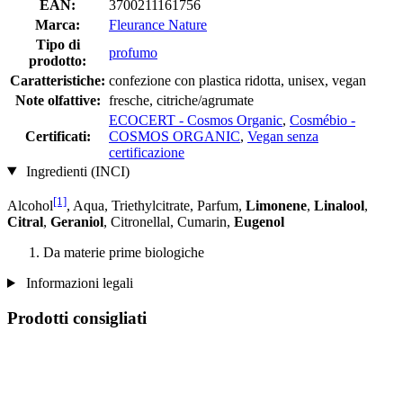
EAN:
3700211161756
Marca:
Fleurance Nature
Tipo di
profumo
prodotto:
Caratteristiche:
confezione con plastica ridotta, unisex, vegan
Note olfattive:
fresche, citriche/agrumate
ECOCERT - Cosmos Organic
,
Cosmébio -
Certificati:
COSMOS ORGANIC
,
Vegan senza
certificazione
Ingredienti (INCI)
[1]
Alcohol
, Aqua, Triethylcitrate, Parfum,
Limonene
,
Linalool
,
Citral
,
Geraniol
, Citronellal, Cumarin,
Eugenol
Da materie prime biologiche
Informazioni legali
Prodotti consigliati