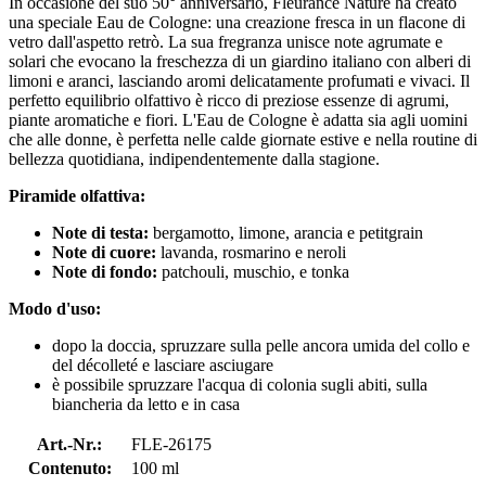
In occasione del suo 50° anniversario, Fleurance Nature ha creato
una speciale Eau de Cologne: una creazione fresca in un flacone di
vetro dall'aspetto retrò. La sua fregranza unisce note agrumate e
solari che evocano la freschezza di un giardino italiano con alberi di
limoni e aranci, lasciando aromi delicatamente profumati e vivaci. Il
perfetto equilibrio olfattivo è ricco di preziose essenze di agrumi,
piante aromatiche e fiori. L'Eau de Cologne è adatta sia agli uomini
che alle donne, è perfetta nelle calde giornate estive e nella routine di
bellezza quotidiana, indipendentemente dalla stagione.
Piramide olfattiva:
Note di testa:
bergamotto, limone, arancia e petitgrain
Note di cuore:
lavanda, rosmarino e neroli
Note di fondo:
patchouli, muschio, e tonka
Modo d'uso:
dopo la doccia, spruzzare sulla pelle ancora umida del collo e
del décolleté e lasciare asciugare
è possibile spruzzare l'acqua di colonia sugli abiti, sulla
biancheria da letto e in casa
Art.-Nr.:
FLE-26175
Contenuto:
100 ml