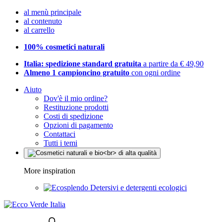
al menù principale
al contenuto
al carrello
100% cosmetici naturali
Italia: spedizione standard gratuita
a partire da € 49,90
Almeno 1 campioncino gratuito
con ogni ordine
Aiuto
Dov'è il mio ordine?
Restituzione prodotti
Costi di spedizione
Opzioni di pagamento
Contattaci
Tutti i temi
More inspiration
Detersivi e detergenti ecologici