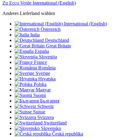
Zu Ecco Verde International (English)
Anderes Lieferland wählen
International (English)
Österreich
Italia
Deutschland
Great Britain
España
Slovenija
France
România
Sverige
Hrvatska
Polska
Magyar
Suomi
България
Schweiz
Suisse
Svizzera
Switzerland
Slovensko
Česká republika