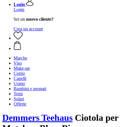
Login
Login
Sei un
nuovo cliente?
Crea un account
Marche
Viso
Make-up
Corpo
Capelli
Uomo
Bambini e neonati
Temi
Solari
Offerte
Demmers Teehaus
Ciotola per