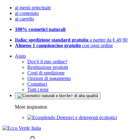
al menù principale
al contenuto
al carrello
100% cosmetici naturali
Italia: spedizione standard gratuita
a partire da € 49,90
Almeno 1 campioncino gratuito
con ogni ordine
Aiuto
Dov'è il mio ordine?
Restituzione prodotti
Costi di spedizione
Opzioni di pagamento
Contattaci
Tutti i temi
More inspiration
Detersivi e detergenti ecologici