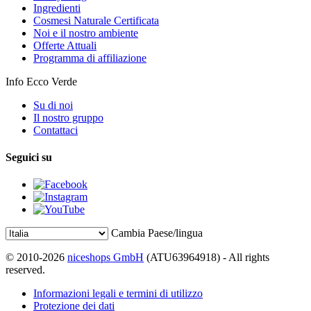
Ingredienti
Cosmesi Naturale Certificata
Noi e il nostro ambiente
Offerte Attuali
Programma di affiliazione
Info Ecco Verde
Su di noi
Il nostro gruppo
Contattaci
Seguici su
Cambia Paese/lingua
© 2010-2026
niceshops GmbH
(ATU63964918) - All rights
reserved.
Informazioni legali e termini di utilizzo
Protezione dei dati