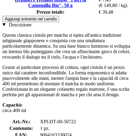
Camomilla Bio", 50 g
(€ 149,80 / kg)
Prezzo totale:
€ 39,48
Aggiungi entrambi nel carrello
Descrizione
Questa classica ciotola per matcha si ispira all'antica tradizione
artigianale giapponese e conquista con una smaltatura
particolarmente dinamica. Su una base bianco luminoso si sviluppa
un intenso blu punteggiato che crea un affascinante gioco di colori,
evocando il dialogo tra il cielo, l'acqua e l'inchiostro.
Grazie al particolare processo di cottura, ogni ciotola è un pezzo
unico dal carattere inconfondibile. La forma ergonomica si adatta
piacevolmente alle mani, mentre l'ampia base e la capacità di circa
400 ml permettono di montare il matcha in modo uniforme.
Confezionata in un elegante cofanetto regalo marrone, è una scelta
perfetta per gli appassionati di matcha e per chi ama il design.
Capacità:
circa 400 ml
Art.-Nr.:
XPI-DT-00-50722
Contenuto:
1 pz.
EAN:
9004163330074