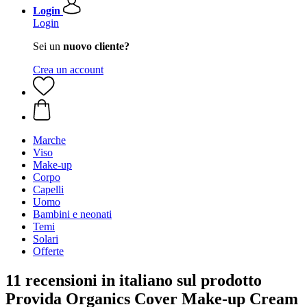
Login
Login
Sei un
nuovo cliente?
Crea un account
Marche
Viso
Make-up
Corpo
Capelli
Uomo
Bambini e neonati
Temi
Solari
Offerte
11 recensioni in italiano sul prodotto
Provida Organics Cover Make-up Cream