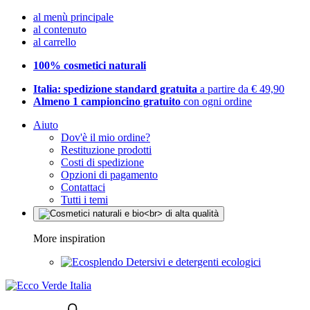
al menù principale
al contenuto
al carrello
100% cosmetici naturali
Italia: spedizione standard gratuita
a partire da € 49,90
Almeno 1 campioncino gratuito
con ogni ordine
Aiuto
Dov'è il mio ordine?
Restituzione prodotti
Costi di spedizione
Opzioni di pagamento
Contattaci
Tutti i temi
More inspiration
Detersivi e detergenti ecologici