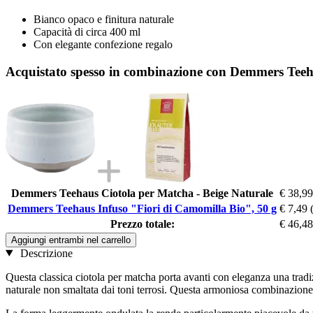
Bianco opaco e finitura naturale
Capacità di circa 400 ml
Con elegante confezione regalo
Acquistato spesso in combinazione con Demmers Teeh
Demmers Teehaus Ciotola per Matcha - Beige Naturale
€ 38,99
Demmers Teehaus Infuso "Fiori di Camomilla Bio", 50 g
€ 7,49
Prezzo totale:
€ 46,48
Aggiungi entrambi nel carrello
Descrizione
Questa classica ciotola per matcha porta avanti con eleganza una tradi
naturale non smaltata dai toni terrosi. Questa armoniosa combinazione 