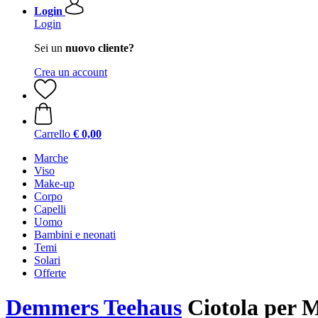
Login
Login
Sei un
nuovo cliente?
Crea un account
Carrello
€ 0,00
Marche
Viso
Make-up
Corpo
Capelli
Uomo
Bambini e neonati
Temi
Solari
Offerte
Demmers Teehaus
Ciotola per M