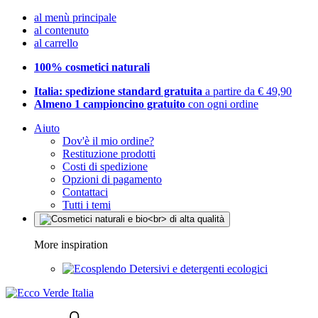
al menù principale
al contenuto
al carrello
100% cosmetici naturali
Italia: spedizione standard gratuita
a partire da € 49,90
Almeno 1 campioncino gratuito
con ogni ordine
Aiuto
Dov'è il mio ordine?
Restituzione prodotti
Costi di spedizione
Opzioni di pagamento
Contattaci
Tutti i temi
More inspiration
Detersivi e detergenti ecologici